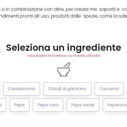
le o in combinazione con altre, per creare mix saporiti e 
condimenti pronti all’ uso, prodotti dalle spezie, come la 
Seleziona un ingrediente
visualizzerai le ricette su cui è stato utilizzato
Cardamomo
Chiodi di garofano
Curcuma
a
Pepe
Pepe rosa
Pepe verde
Peperonc