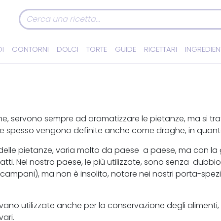
I
CONTORNI
DOLCI
TORTE
GUIDE
RICETTARI
INGREDIEN
che, servono sempre ad aromatizzare le pietanze, ma si tr
zie spesso vengono definite anche come droghe, in quanto
 delle pietanze, varia molto da paese a paese, ma con la 
atti. Nel nostro paese, le più utilizzate, sono senza dubbi
alizi campani), ma non è insolito, notare nei nostri porta-sp
ivano utilizzate anche per la conservazione degli alimenti
vari.