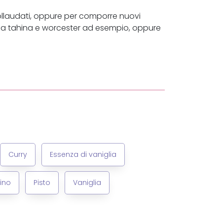
collaudati, oppure per comporre nuovi
salsa tahina e worcester ad esempio, oppure
Curry
Essenza di vaniglia
ino
Pisto
Vaniglia