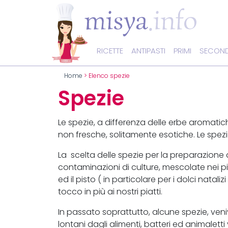
RICETTE
ANTIPASTI
PRIMI
SECOND
Home
> Elenco spezie
Spezie
Le spezie, a differenza delle erbe aromati
non fresche, solitamente esotiche. Le spe
La scelta delle spezie per la preparazione
contaminazioni di culture, mescolate nei pi
ed il pisto ( in particolare per i dolci nat
tocco in più ai nostri piatti.
In passato soprattutto, alcune spezie, ven
lontani dagli alimenti, batteri ed animaletti 