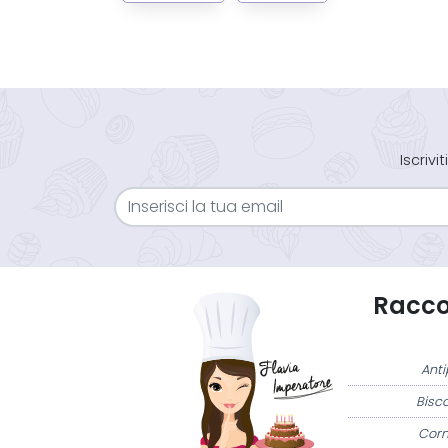
Iscriv
Raccol
Anti
Bisco
Corn