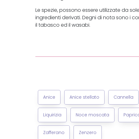
Le spezie, possono essere utilizzate da so
ingredienti derivati. Degni di nota sono i 
il tabasco ed il wasabi.
Anice
Anice stellato
Cannella
Liquirizia
Noce moscata
Papric
Zafferano
Zenzero