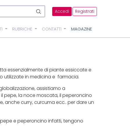
Accedi
Registrati
TI
RUBRICHE
CONTATTI
MAGAZINE
atta essenzialmente di piante essiccate e
 utilizzate in medicina e farmacia.
globalizzazione, assistiamo a
o il pepe, la noce moscata, il peperoncino
ezie, anche curry, curcuma ecc.. per dare un
, pepe e peperoncino infatti, tengono