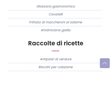
Glossario gastronomico
Cavatelli
Frittata di maccheroni al salame
Amatriciana gialla
Raccolte di ricette
Antipasti di verdure
Biscotti per colazione
Cornetti fatti in casa
Crostatine di mele
Le immagini e le ricette di cucina pubblicate sul sito sono di proprietà di
Flavia
Imperatore
e sono protette dalla legge sul diritto d'autore n. 633/1941 e successive
modifiche.
Misya.info è un sito della
Misya S.r.l. unipersonale
- P.IVA 07248321213 - Napoli -