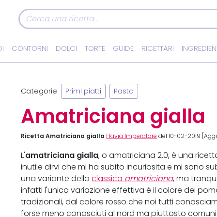
I
CONTORNI
DOLCI
TORTE
GUIDE
RICETTARI
INGREDIEN
Categorie
Primi piatti
Pasta
Amatriciana gialla
Ricetta Amatriciana gialla
Flavia Imperatore
del 10-02-2019 [Aggi
amatriciana gialla
L'
, o amatriciana 2.0, è una ricett
inutile dirvi che mi ha subito incuriosita e mi sono s
una variante della
classica
amatriciana
, ma tranqui
infatti l'unica variazione effettiva è il colore dei po
tradizionali, dal colore rosso che noi tutti conoscia
forse meno conosciuti al nord ma piuttosto comuni ne