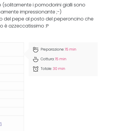
o (solitamente i pomodorini gialli sono
cisamente impressionante ;-)
izzo del pepe al posto del peperoncino che
lo è azzeccatissimo :P
Preparazione:
15 min
Cottura:
15 min
Totale:
30 min
a