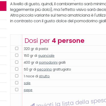
A livello di gusto, quindi, il cambiamento sarà minim
leggermente più dolci), ma l'effetto visivo sarà de
Altra piccola variante sul tema amatriciana è l'util
in contrasto con il gusto dolce del pomodorino gial
Dosi per
4 persone
320 gr di pasta
150 gr di
guanciale
400 gr di
pomodorini
gialli
50 gr di
pecorino
grattugiato
1 noce di
strutto
sale
pepe
Inviati la lista della spes