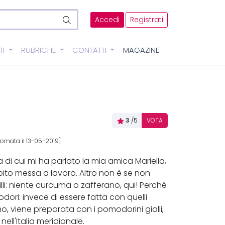
Accedi
Registrati
TI
RUBRICHE
CONTATTI
MAGAZINE
3
/5
VOTA
ornata il 13-05-2019]
a di cui mi ha parlato la mia amica Mariella,
ubito messa a lavoro. Altro non è se non
lli: niente curcuma o zafferano, qui! Perché
modori: invece di essere fatta con quelli
mo, viene preparata con i pomodorini gialli,
ll'Italia meridionale.