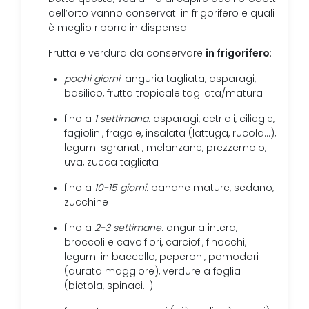
dell’orto vanno conservati in frigorifero e quali
è meglio riporre in dispensa.
in frigorifero
Frutta e verdura da conservare
:
pochi giorni
: anguria tagliata, asparagi,
basilico, frutta tropicale tagliata/matura
fino a
1 settimana
: asparagi, cetrioli, ciliegie,
fagiolini, fragole, insalata (lattuga, rucola…),
legumi sgranati, melanzane, prezzemolo,
uva, zucca tagliata
fino a
10-15 giorni
: banane mature, sedano,
zucchine
fino a
2-3 settimane
: anguria intera,
broccoli e cavolfiori, carciofi, finocchi,
legumi in baccello, peperoni, pomodori
(durata maggiore), verdure a foglia
(bietola, spinaci…)