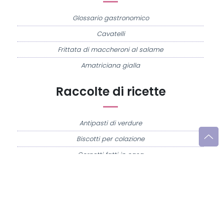
Glossario gastronomico
Cavatelli
Frittata di maccheroni al salame
Amatriciana gialla
Raccolte di ricette
Antipasti di verdure
Biscotti per colazione
Cornetti fatti in casa
Crostatine di mele
Le immagini e le ricette di cucina pubblicate sul sito sono di proprietà di
Flavia
Imperatore
e sono protette dalla legge sul diritto d'autore n. 633/1941 e successive
modifiche.
Misya.info è un sito della
Misya S.r.l. unipersonale
- P.IVA 07248321213 - Napoli -