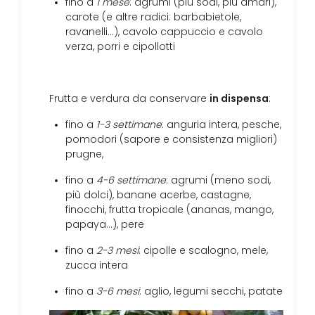
fino a
1 mese
: agrumi (più sodi, più amari),
carote (e altre radici: barbabietole,
ravanelli…), cavolo cappuccio e cavolo
verza, porri e cipollotti
in dispensa
Frutta e verdura da conservare
:
fino a
1-3 settimane
: anguria intera, pesche,
pomodori (sapore e consistenza migliori)
prugne,
fino a
4-6 settimane
: agrumi (meno sodi,
più dolci), banane acerbe, castagne,
finocchi, frutta tropicale (ananas, mango,
papaya…), pere
fino a
2-3 mesi
: cipolle e scalogno, mele,
zucca intera
fino a
3-6 mesi
: aglio, legumi secchi, patate