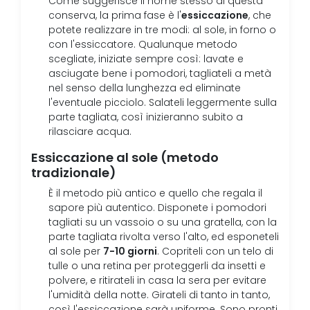
Come suggerisce il nome stesso di questa
essiccazione
conserva, la prima fase è l'
, che
potete realizzare in tre modi: al sole, in forno o
con l'essiccatore. Qualunque metodo
scegliate, iniziate sempre così: lavate e
asciugate bene i pomodori, tagliateli a metà
nel senso della lunghezza ed eliminate
l'eventuale picciolo. Salateli leggermente sulla
parte tagliata, così inizieranno subito a
rilasciare acqua.
Essiccazione al sole (metodo
tradizionale)
È il metodo più antico e quello che regala il
sapore più autentico. Disponete i pomodori
tagliati su un vassoio o su una gratella, con la
parte tagliata rivolta verso l'alto, ed esponeteli
7-10 giorni
al sole per
. Copriteli con un telo di
tulle o una retina per proteggerli da insetti e
polvere, e ritirateli in casa la sera per evitare
l'umidità della notte. Girateli di tanto in tanto,
così l'essiccazione sarà uniforme. Sono pronti