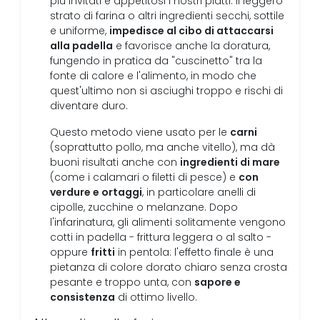
più invitati e appetitosi i nostri piatti: il leggero
strato di farina o altri ingredienti secchi, sottile
impedisce al cibo di attaccarsi
e uniforme,
alla padella
e favorisce anche la doratura,
fungendo in pratica da "cuscinetto" tra la
fonte di calore e l'alimento, in modo che
quest'ultimo non si asciughi troppo e rischi di
diventare duro.
carni
Questo metodo viene usato per le
(soprattutto pollo, ma anche vitello), ma dà
ingredienti di mare
buoni risultati anche con
con
(come i calamari o filetti di pesce) e
verdure e ortaggi
, in particolare anelli di
cipolle, zucchine o melanzane. Dopo
l'infarinatura, gli alimenti solitamente vengono
cotti in padella - frittura leggera o al salto -
fritti
oppure
in pentola: l'effetto finale è una
pietanza di colore dorato chiaro senza crosta
sapore e
pesante e troppo unta, con
consistenza
di ottimo livello.