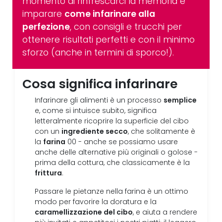
momento di rinfrescarci la memoria e
imparare
come infarinare alla
perfezione
, con consigli e trucchi per
ottenere risultati perfetti e con il minimo
sforzo (anche in termini di sporco!).
Cosa significa infarinare
semplice
Infarinare gli alimenti è un processo
e, come si intuisce subito, significa
letteralmente ricoprire la superficie del cibo
ingrediente secco
con un
, che solitamente è
farina
la
00 - anche se possiamo usare
anche delle alternative più originali o golose -
prima della cottura, che classicamente è la
frittura
.
Passare le pietanze nella farina è un ottimo
modo per favorire la doratura e la
caramellizzazione del cibo
, e aiuta a rendere