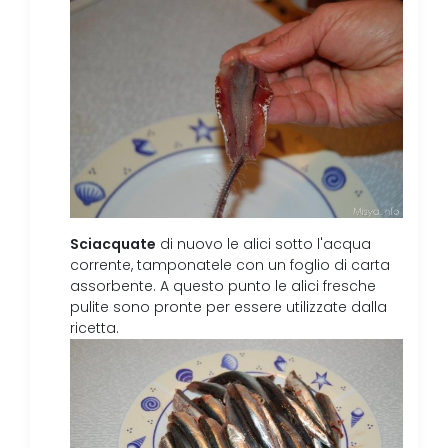
Sciacquate
di nuovo le alici sotto l'acqua
corrente, tamponatele con un foglio di carta
assorbente. A questo punto le alici fresche
pulite sono pronte per essere utilizzate dalla
ricetta.