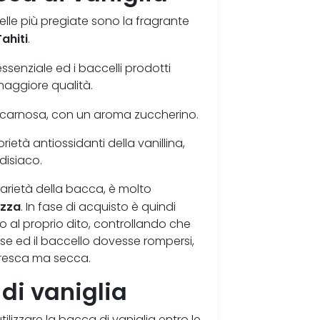
elle più pregiate sono la fragrante
Tahiti
.
ssenziale ed i baccelli prodotti
 maggiore qualità.
 carnosa, con un aroma zuccherino.
tà antiossidanti della vanillina,
disiaco.
 varietà della bacca, è molto
ezza
. In fase di acquisto è quindi
o al proprio dito, controllando che
se ed il baccello dovesse rompersi,
 fresca ma secca.
di vaniglia
utilizzare la bacca di vaniglia entro le