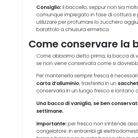
Consiglio:
il baccello, seppur non sia mol
comunque impiegato in fase di cottura e po
utilizzare per profumare lo zucchero agg
barattolo a chiusura ermetica.
Come conservare la b
Come abbiamo detto prima, la bacca di va
se non viene conservata come si dovrebb
Per mantenerla sempre fresca è necessario 
carta d’alluminio
sacchet
, trasferirla in un
conservarla in un luogo fresco e lontano d
Una bacca di vaniglia, se ben conservat
settimane.
Importante:
per fresco non s’intende assolu
congelatore. In entrambi gli elettrodomesti