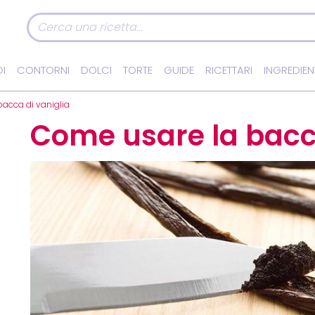
I
CONTORNI
DOLCI
TORTE
GUIDE
RICETTARI
INGREDIEN
acca di vaniglia
Come usare la bacca