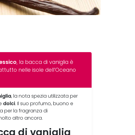
Messico
, la bacca di vaniglia è
rattutto nelle isole dell’Oceano
iglia
, la nota spezia utilizzata per
dolci
e
. Il suo profumo, buono e
a per la fragranza di
lto altro ancora.
ca di vaniglia