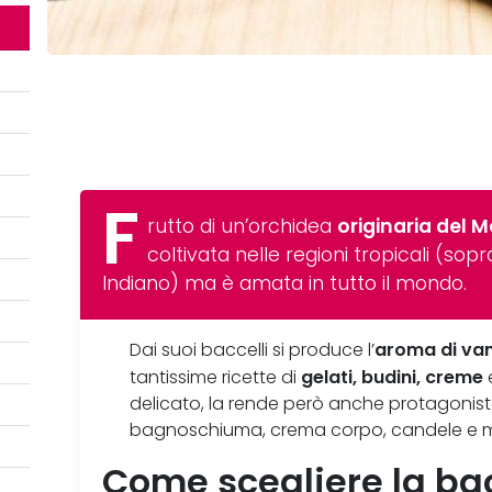
F
rutto di un’orchidea
originaria del 
coltivata nelle regioni tropicali (sop
Indiano) ma è amata in tutto il mondo.
aroma di van
Dai suoi baccelli si produce l’
gelati, budini, creme
tantissime ricette di
delicato, la rende però anche protagonist
bagnoschiuma, crema corpo, candele e mo
Come scegliere la bac