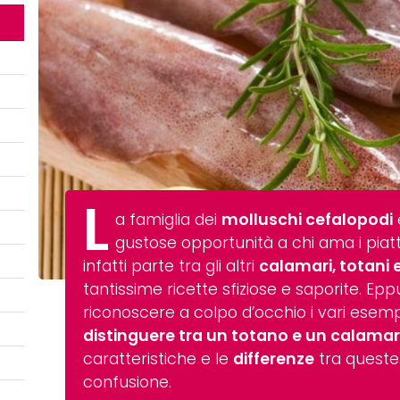
L
a famiglia dei
molluschi cefalopodi
gustose opportunità a chi ama i piat
infatti parte tra gli altri
calamari, totani 
tantissime ricette sfiziose e saporite. Epp
riconoscere a colpo d’occhio i vari esempl
distinguere tra un totano e un calama
caratteristiche e le
differenze
tra queste
confusione.