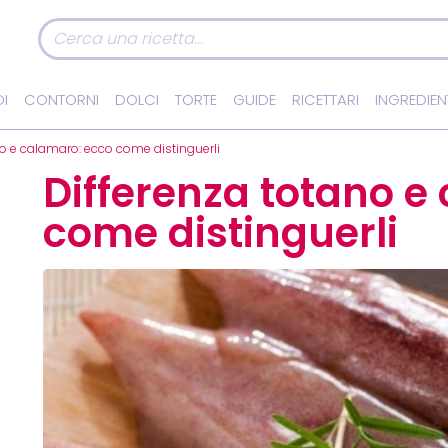
I
CONTORNI
DOLCI
TORTE
GUIDE
RICETTARI
INGREDIEN
no e calamaro: ecco come distinguerli
Differenza totano e
come distinguerli