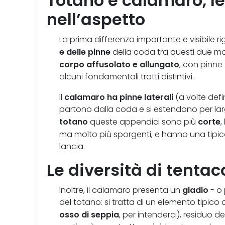
Totano e calamaro, le
nell’aspetto
La prima differenza importante e visibile r
e delle pinne
della coda tra questi due mo
corpo affusolato e allungato
, con pinne 
alcuni fondamentali tratti distintivi.
calamaro ha pinne laterali
Il
(a volte defi
partono dalla coda e si estendono per lar
totano
corte
queste appendici sono più
,
ma molto più sporgenti, e hanno una tipi
lancia.
Le diversità di tentaco
gladio
Inoltre, il calamaro presenta un
- o 
del totano: si tratta di un elemento tipico
osso di seppia
, per intenderci), residuo d