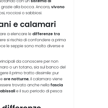
sistema di
 nuotando con un
vivono
grazie alla bocca. Ancora,
i, rocciosi o sabbiosi.
ani e calamari
differenze tra
ziare a elencare le
nere si rischia di confondere a prima
ce le seppie sono molto diverse e
principali da conoscere per non
maro o un totano, sia sul banco del
re il primo tratto dissimile: pur
ore notturne
le
, il calamaro viene
fascia
essere trovato anche nella
abissali
ù
e il suo periodo di pesca