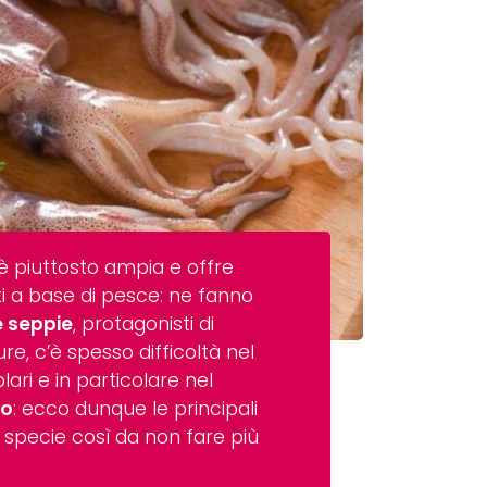
è piuttosto ampia e offre
ti a base di pesce: ne fanno
e seppie
, protagonisti di
ure, c’è spesso difficoltà nel
ari e in particolare nel
ro
: ecco dunque le principali
 specie così da non fare più