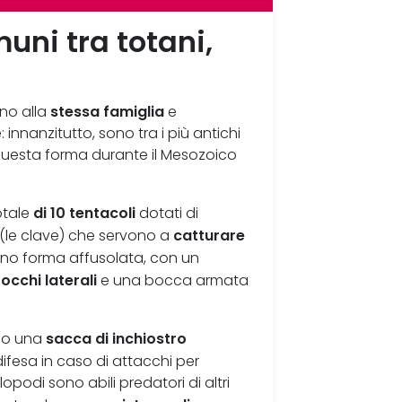
uni tra totani,
stessa famiglia
no alla
e
innanzitutto, sono tra i più antichi
 questa forma durante il Mesozoico
di 10 tentacoli
otale
dotati di
catturare
hi (le clave) che servono a
nno forma affusolata, con un
occhi laterali
,
e una bocca armata
sacca di inchiostro
ano una
ifesa in caso di attacchi per
lopodi sono abili predatori di altri