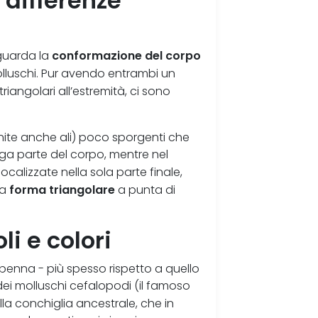
 differenze
conformazione del corpo
iguarda la
lluschi. Pur avendo entrambi un
triangolari all’estremità, ci sono
nite anche ali) poco sporgenti che
ga parte del corpo, mentre nel
 localizzate nella sola parte finale,
forma triangolare
ca
a punta di
li e colori
penna - più spesso rispetto a quello
 dei molluschi cefalopodi (il famoso
ella conchiglia ancestrale, che in