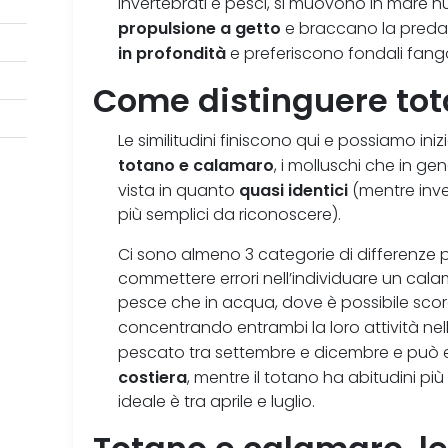
invertebrati e pesci, si muovono in mare
propulsione a getto
e braccano la preda 
in profondità
e preferiscono fondali fangos
Come distinguere tot
Le similitudini finiscono qui e possiamo ini
totano e calamaro
, i molluschi che in ge
quasi identici
vista in quanto
(mentre inve
più semplici da riconoscere).
Ci sono almeno 3 categorie di differenze 
commettere errori nell’individuare un cala
pesce che in acqua, dove è possibile scorge
concentrando entrambi la loro attività nel
pescato tra settembre e dicembre e può 
costiera
, mentre il totano ha abitudini pi
ideale è tra aprile e luglio.