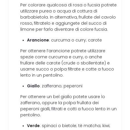
Per colorare qualcosa di rosa o fucsia potrete
utilizzare purea o acqua di cottura di
barbabietola. In alternativa, frullate del cavolo
rosso, filtratelo e aggiungete del succo di
limone per farlo diventare di colore fucsia.
Arancione
: curcuma o curry; carote
Per ottenere l’arancione potrete utilizzare
spezie come curcuma e curry, o anche
frullare delle carote (crude o sbollentate) e
usarne succo o polpa filtrate e cotte a fuoco
lento in un pentolino.
Giallo
: zafferano; peperoni
Per ottenere un bel giallo potete usare lo
zafferano, oppure la polpa frullata dei
peperoni gialli, filtrati e cotti a fuoco lento in un
pentolino.
Verde
: spinaci o bietole; tè matcha; kiwi;