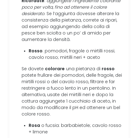
Ricordate
:
aggiungete l’ingrediente colorante
poco per volta, fino ad ottenere il colore
desiderato
. Se l’aggiunta dovesse alterare la
consistenza della pietanza, correte ai ripari,
ad esempio aggiungendo della colla di
pesce ben sciolta o un po’ di amido per
aumentare la densità.
Rosso
: pomodori, fragole o mirtilli rossi;
cavolo rosso; mirtilli neri + aceto
colorare
rosso
Se dovete
una pietanza di
potete frullare dei pomodori, delle fragole, dei
mirtilli rossi o del cavolo rosso, filtrare e far
restringere a fuoco lento in un pentolino. In
alternativa, usate dei mirtilli neri e dopo la
cottura aggiungete 1 cucchiaio di aceto, in
modo da modificare il pH ed ottenere un bel
colore rosso.
Rosa
o fucsia: barbabietole; cavolo rosso
+ limone