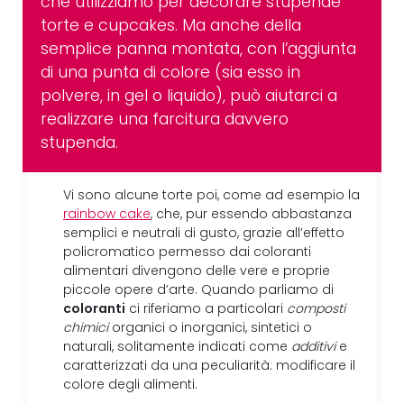
che utilizziamo per decorare stupende
torte e cupcakes. Ma anche della
semplice panna montata, con l’aggiunta
di una punta di colore (sia esso in
polvere, in gel o liquido), può aiutarci a
realizzare una farcitura davvero
stupenda.
Vi sono alcune torte poi, come ad esempio la
rainbow cake
, che, pur essendo abbastanza
semplici e neutrali di gusto, grazie all’effetto
policromatico permesso dai coloranti
alimentari divengono delle vere e proprie
piccole opere d’arte. Quando parliamo di
coloranti
ci riferiamo a particolari
composti
chimici
organici o inorganici, sintetici o
naturali, solitamente indicati come
additivi
e
caratterizzati da una peculiarità: modificare il
colore degli alimenti.