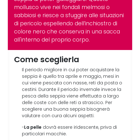
mollusco vive nei fondali melmosi o
sabbiosi e riesce a sfuggire alle situazioni
di pericolo espellendo dell’inchiostro di
colore nero che conserva in una sacca
all'interno del proprio corpo.
Come sceglierla
Il periodo migliore in cui poter acquistare la
seppia è quello tra aprile e maggio, mesi in
cui viene pescata con nasse, reti da posta o
cestini. Durante il periodo invernale invece la
pesca della seppia viene effettuata a largo
delle coste con delle reti a strascico. Per
scegliere una buona seppia bisognerà
valutare con cura alcuni aspetti:
La pelle
-
dovrà essere iridescente, priva di
particolari macchie.