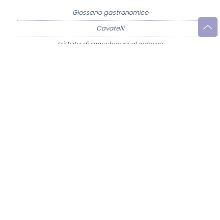
Glossario gastronomico
Cavatelli
Frittata di maccheroni al salame
Amatriciana gialla
Raccolte di ricette
Antipasti di verdure
Biscotti per colazione
Cornetti fatti in casa
Crostatine di mele
Le immagini e le ricette di cucina pubblicate sul sito sono di proprietà di
Flavia
Imperatore
e sono protette dalla legge sul diritto d'autore n. 633/1941 e successive
modifiche.
Misya.info è un sito della
Misya S.r.l. unipersonale
- P.IVA 07248321213 - Napoli -