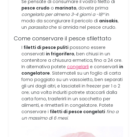
Se pensate di consumare il vostro filetto di
pesce crudo
marinato
o
, dovete prima
congelarlo per almeno 3-4 giorni a -18°
in
anisakis
modo da scongiurare il pericolo di
,
un
parassita
che si annida nel pesce crudo.
Come conservare il pesce sfilettato
filetti di pesce puliti
I
possono essere
in frigorifero
conservati
, ben chiusi in un
contenitore a chiusura ermetica, fino a 24 ore.
in
In alternativa potete
congelarli
e conservarli
congelatore
. Sistemateli su un foglio di carta
forno poggiato su un vassoietto, ben separati
gli uni dagli altri, e lasciateli in freezer per 1 o 2
ore; una volta induriti potrete staccarli dalla
carta forno, trasferirli in un sacchetto per
alimenti, e rimetterli in congelatore. Potete
filetti di pesce congelati
conservare i
fino a
un massimo di 6 mesi
.