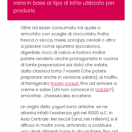
varia in base al tipo di latte utilizzato per
produrlo.
Oltre ad esser consumato tal quale o
arricchito con scaglie di cioccolato, frutta
fresca o secca, miele, sciroppi, cereali o altro
a piacere come spuntino ipocalorico,
digeribile, ricco di calcio e fosforo Inoltre
potete renderlo anche protagonista in cucina
di tante preparazioni sia dolci che salate,
dalla classica torta 7 vasetti (che potete
preparare anche in versione salata), ai muffin,
al famigerato
frozen yogurt
, fino ad arrivare a
creme e salse (chi non conosce lo
tzatziki
?),
smoothie , cheesecake, eccetera.
Le origini dello
yogurt
sono antiche: se ne
attesta infatti l’esistenza già nel 6000 a.C. in
Asia Centrale. Nei secoli (anzi, nei millenni), si è
diffuso in molte zone, arrivando a costituire
uno degli alimenti base in alcuni Paesi, fino ad