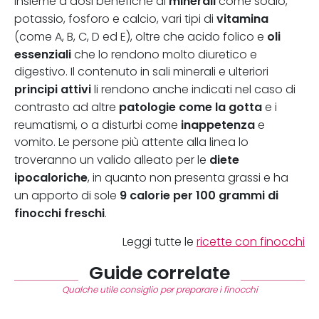
minerali
insieme a dosi benefiche di
come sodio,
vitamina
potassio, fosforo e calcio, vari tipi di
oli
(come A, B, C, D ed E), oltre che acido folico e
essenziali
che lo rendono molto diuretico e
digestivo. Il contenuto in sali minerali e ulteriori
principi attivi
li rendono anche indicati nel caso di
patologie come la gotta
contrasto ad altre
e i
inappetenza
reumatismi, o a disturbi come
e
vomito. Le persone più attente alla linea lo
diete
troveranno un valido alleato per le
ipocaloriche
, in quanto non presenta grassi e ha
9 calorie per 100 grammi di
un apporto di sole
finocchi freschi
.
Leggi tutte le
ricette con finocchi
Guide correlate
Qualche utile consiglio per preparare i finocchi