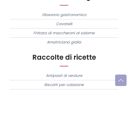
Glossario gastronomico
Cavatelli
Frittata di maccheroni al salame
Amatriciana gialla
Raccolte di ricette
Antipasti di verdure
Biscotti per colazione
Cornetti fatti in casa
Crostatine di mele
Le immagini e le ricette di cucina pubblicate sul sito sono di proprietà di
Flavia
Imperatore
e sono protette dalla legge sul diritto d'autore n. 633/1941 e successive
modifiche.