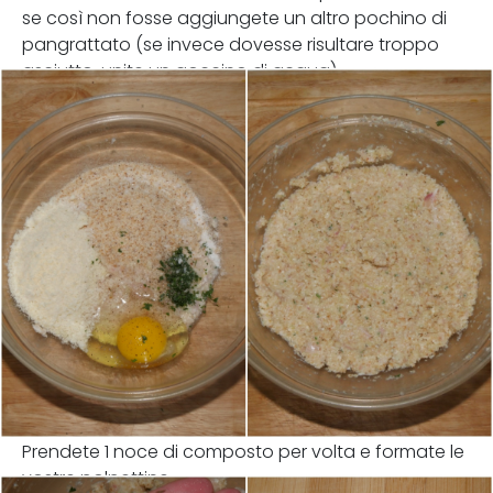
se così non fosse aggiungete un altro pochino di
pangrattato (se invece dovesse risultare troppo
asciutto, unite un goccino di acqua).
Prendete 1 noce di composto per volta e formate le
vostre polpettine.