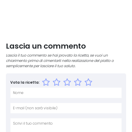
Lascia un commento
Lascia il tuo commento se hai provato la ricetta, se vuoi un
chiarimento prima di cimentarti nella realizzazione del piatto o
semplicemente per lasciare il tuo saluto.
Vota la ricetta:
Nome
E-mai
Sito 
Comm