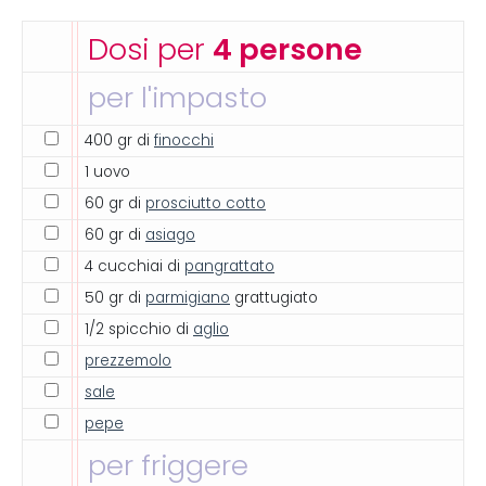
Dosi per
4 persone
per l'impasto
400 gr di
finocchi
1 uovo
60 gr di
prosciutto cotto
60 gr di
asiago
4 cucchiai di
pangrattato
50 gr di
parmigiano
grattugiato
1/2 spicchio di
aglio
prezzemolo
sale
pepe
per friggere