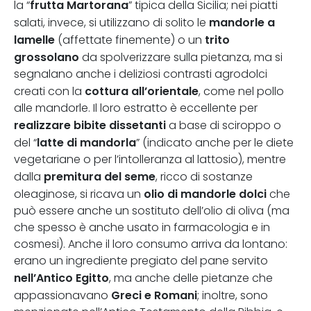
frutta Martorana
la “
” tipica della Sicilia; nei piatti
mandorle a
salati, invece, si utilizzano di solito le
lamelle
trito
(affettate finemente) o un
grossolano
da spolverizzare sulla pietanza, ma si
segnalano anche i deliziosi contrasti agrodolci
cottura all’orientale
creati con la
, come nel pollo
alle mandorle. Il loro estratto è eccellente per
realizzare bibite dissetanti
a base di sciroppo o
latte di mandorla
del “
” (indicato anche per le diete
vegetariane o per l’intolleranza al lattosio), mentre
premitura del seme
dalla
, ricco di sostanze
olio di mandorle dolci
oleaginose, si ricava un
che
può essere anche un sostituto dell’olio di oliva (ma
che spesso è anche usato in farmacologia e in
cosmesi). Anche il loro consumo arriva da lontano:
erano un ingrediente pregiato del pane servito
nell’Antico Egitto
, ma anche delle pietanze che
Greci e Romani
appassionavano
; inoltre, sono