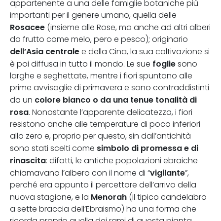
appartenente a una delle famiglie botaniche più
importanti per il genere umano, quella delle
Rosacee
(insieme alle Rose, ma anche ad altri alberi
da frutto come melo, pero e pesco); originario
dell’Asia centrale
e della Cina, la sua coltivazione si
foglie
è poi diffusa in tutto il mondo. Le sue
sono
larghe e seghettate, mentre i fiori spuntano alle
prime avvisaglie di primavera e sono contraddistinti
colore bianco o da una tenue tonalità di
da un
rosa
. Nonostante l’apparente delicatezza, i fiori
resistono anche alle temperature di poco inferiori
allo zero e, proprio per questo, sin dall’antichità
simbolo di promessa e di
sono stati scelti come
rinascita
: difatti, le antiche popolazioni ebraiche
vigilante
chiamavano l’albero con il nome di “
”,
perché era appunto il percettore dell’arrivo della
Menorah
nuova stagione, e la
(il tipico candelabro
a sette braccia dell’Ebraismo) ha una forma che
ricorda proprio quella dei rami di questa pianta.