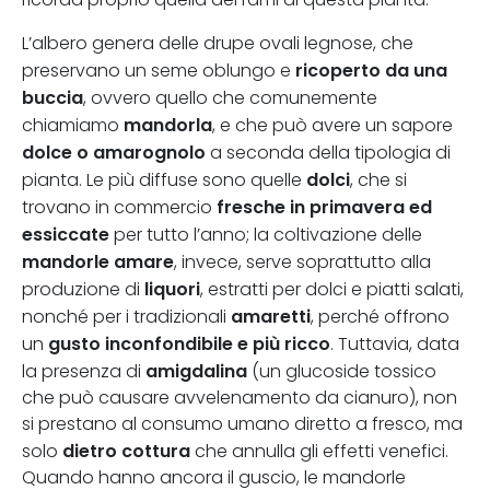
L’albero genera delle drupe ovali legnose, che
ricoperto da una
preservano un seme oblungo e
buccia
, ovvero quello che comunemente
mandorla
chiamiamo
, e che può avere un sapore
dolce o amarognolo
a seconda della tipologia di
dolci
pianta. Le più diffuse sono quelle
, che si
fresche in primavera ed
trovano in commercio
essiccate
per tutto l’anno; la coltivazione delle
mandorle amare
, invece, serve soprattutto alla
liquori
produzione di
, estratti per dolci e piatti salati,
amaretti
nonché per i tradizionali
, perché offrono
gusto inconfondibile e più ricco
un
. Tuttavia, data
amigdalina
la presenza di
(un glucoside tossico
che può causare avvelenamento da cianuro), non
si prestano al consumo umano diretto a fresco, ma
dietro cottura
solo
che annulla gli effetti venefici.
Quando hanno ancora il guscio, le mandorle