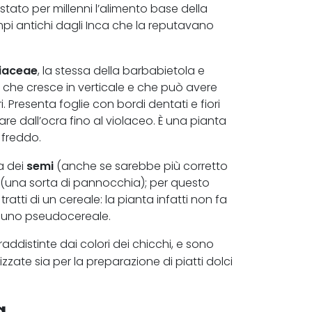
 stato per millenni l’alimento base della
tempi antichi dagli Inca che la reputavano
iaceae
, la stessa della barbabietola e
o che cresce in verticale e che può avere
. Presenta foglie con bordi dentati e fiori
re dall’ocra fino al violaceo. È una pianta
 freddo.
semi
a dei
(anche se sarebbe più corretto
olo (una sorta di pannocchia); per questo
tti di un cereale: la pianta infatti non fa
e uno pseudocereale.
addistinte dai colori dei chicchi, e sono
ilizzate sia per la preparazione di piatti dolci
a