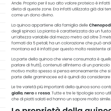
Ande. Proprio per il suo alto valore proteico è infatti
dieta di queste zone. Era infatti utilizzata già dai 
come un dono divino.
Chenopod
La quinoa appartiene alla famiglia delle
degli spinaci. La pianta è caratterizzata da un fust
un’altezza variabile dal mezzo metro ad oltre 3 metri
formati da 5 petali; ha un colorazione che può anda
montana ed è infatti per questo molto resistente al
La parte della quinoa che viene consumata è quell
parlare di frutti), contenuti all’interno di un panic
motivo molto spesso si pensa erroneamente che si tra
parte delle graminacee ed è quindi da considerar
Le tre varietà più importanti della quinoa sono contr
gialla
nera
rossa
,
e
. Tutte e tre le tipologie sono ut
che di piatti salati ed hanno un sapore molto simile.
Le proprietà della quino