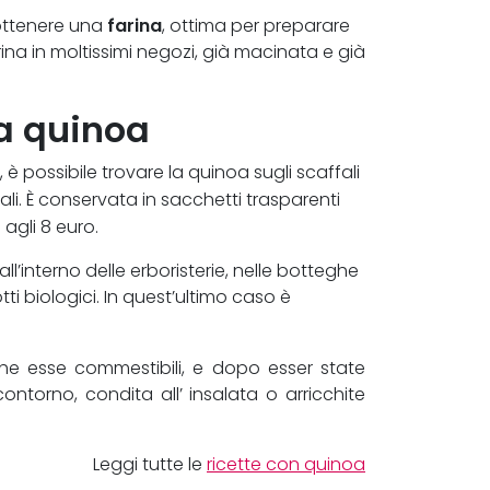
farina
ottenere una
, ottima per preparare
rina in moltissimi negozi, già macinata e già
la quinoa
, è possibile trovare la quinoa sugli scaffali
ali. È conservata in sacchetti trasparenti
agli 8 euro.
all’interno delle erboristerie, nelle botteghe
ti biologici. In quest’ultimo caso è
che esse commestibili, e dopo esser state
ontorno, condita all’ insalata o arricchite
Leggi tutte le
ricette con quinoa