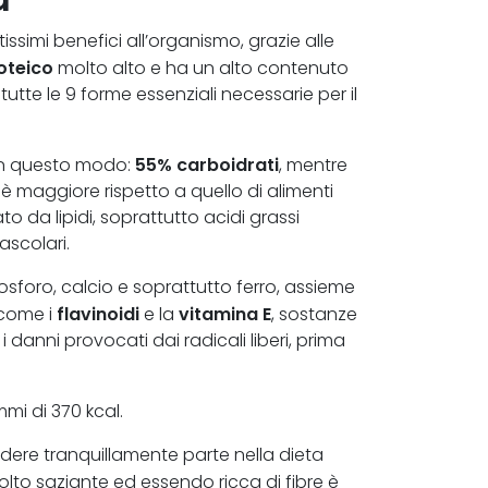
ssimi benefici all’organismo, grazie alle
oteico
molto alto e ha un alto contenuto
tutte le 9 forme essenziali necessarie per il
55% carboidrati
e in questo modo:
, mentre
 è maggiore rispetto a quello di alimenti
mato da lipidi, soprattutto acidi grassi
ascolari.
osforo, calcio e soprattutto ferro, assieme
flavinoidi
vitamina E
 come i
e la
, sostanze
danni provocati dai radicali liberi, prima
mi di 370 kcal.
ndere tranquillamente parte nella dieta
lto saziante ed essendo ricca di fibre è