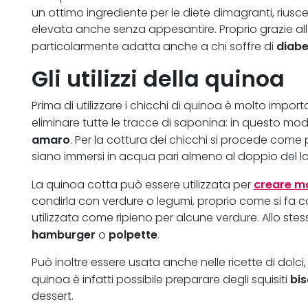
un ottimo ingrediente per le diete dimagranti, rius
elevata anche senza appesantire. Proprio grazie all
diabe
particolarmente adatta anche a chi soffre di
Gli utilizzi della quinoa
Prima di utilizzare i chicchi di quinoa è molto impo
eliminare tutte le tracce di saponina: in questo mod
amaro
. Per la cottura dei chicchi si procede come
siano immersi in acqua pari almeno al doppio del lo
creare mo
La quinoa cotta può essere utilizzata per
condirla con verdure o legumi, proprio come si fa co
utilizzata come ripieno per alcune verdure. Allo st
hamburger
polpette
o
.
Può inoltre essere usata anche nelle ricette di dolc
bis
quinoa è infatti possibile preparare degli squisiti
dessert.