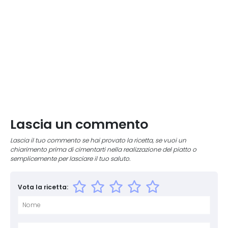
Lascia un commento
Lascia il tuo commento se hai provato la ricetta, se vuoi un
chiarimento prima di cimentarti nella realizzazione del piatto o
semplicemente per lasciare il tuo saluto.
Vota la ricetta:
Nome
E-mai
Sito 