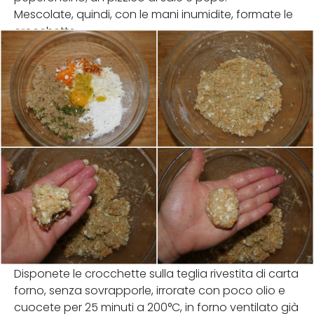
Mescolate, quindi, con le mani inumidite, formate le
crocchette.
Disponete le crocchette sulla teglia rivestita di carta
forno, senza sovrapporle, irrorate con poco olio e
cuocete per 25 minuti a 200°C, in forno ventilato già