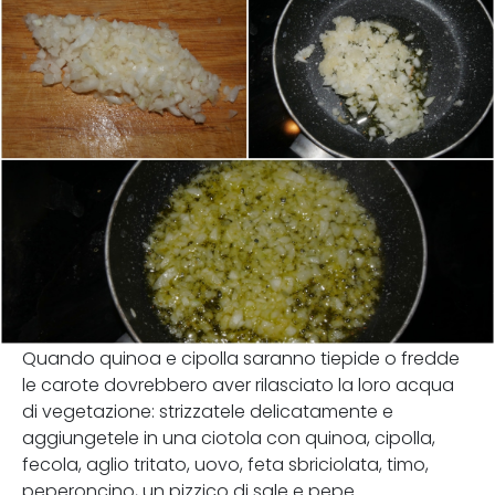
Quando quinoa e cipolla saranno tiepide o fredde
le carote dovrebbero aver rilasciato la loro acqua
di vegetazione: strizzatele delicatamente e
aggiungetele in una ciotola con quinoa, cipolla,
fecola, aglio tritato, uovo, feta sbriciolata, timo,
peperoncino, un pizzico di sale e pepe.