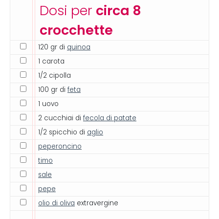
Dosi per
circa 8
crocchette
120 gr di
quinoa
1 carota
1/2 cipolla
100 gr di
feta
1 uovo
2 cucchiai di
fecola di patate
1/2 spicchio di
aglio
peperoncino
timo
sale
pepe
olio di oliva
extravergine