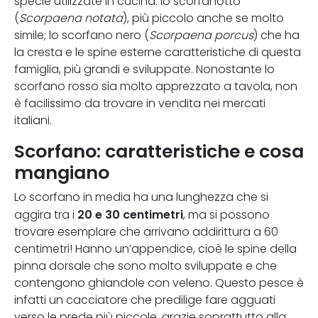
specie utilizzate in cucina: lo scorfanotto
(
Scorpaena notata
), più piccolo anche se molto
simile; lo scorfano nero (
Scorpaena porcus
) che ha
la cresta e le spine esterne caratteristiche di questa
famiglia, più grandi e sviluppate. Nonostante lo
scorfano rosso sia molto apprezzato a tavola, non
è facilissimo da trovare in vendita nei mercati
italiani.
Scorfano: caratteristiche e cosa
mangiano
Lo scorfano in media ha una lunghezza che si
20 e 30 centimetri
aggira tra i
, ma si possono
trovare esemplare che arrivano addirittura a 60
centimetri! Hanno un’appendice, cioè le spine della
pinna dorsale che sono molto sviluppate e che
contengono ghiandole con veleno. Questo pesce è
infatti un cacciatore che predilige fare agguati
verso le prede più piccole, grazie soprattutto alla