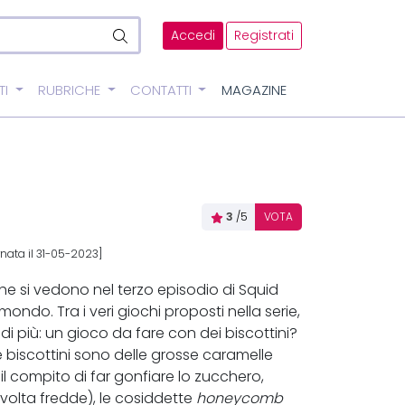
Accedi
Registrati
TI
RUBRICHE
CONTATTI
MAGAZINE
3
/5
VOTA
nata il 31-05-2023]
che si vedono nel terzo episodio di Squid
ondo. Tra i veri giochi proposti nella serie,
di più: un gioco da fare con dei biscottini?
e biscottini sono delle grosse caramelle
l compito di far gonfiare lo zucchero,
volta fredde), le cosiddette
honeycomb