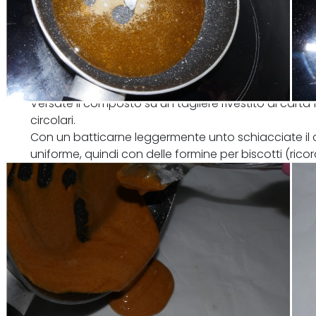
Versate il composto su un tagliere rivestito di carta
circolari.
Con un batticarne leggermente unto schiacciate il 
uniforme, quindi con delle formine per biscotti (rico
raccomando) create i vostri disegni, stando attenti 