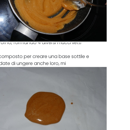
 forno, formando 4 diversi mucchietti
composto per creare una base sottile e
rdate di ungere anche loro, mi
a non incidere l'impasto.