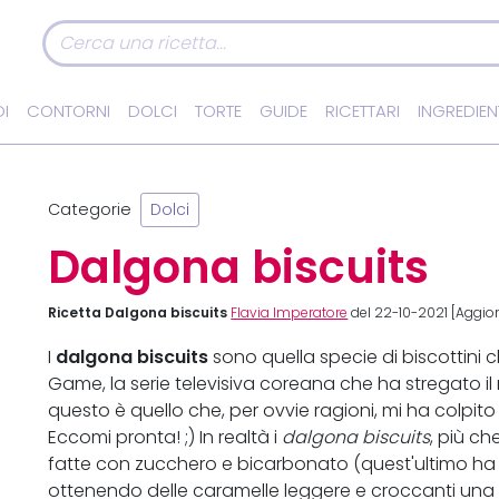
I
CONTORNI
DOLCI
TORTE
GUIDE
RICETTARI
INGREDIEN
Categorie
Dolci
Dalgona biscuits
Ricetta Dalgona biscuits
Flavia Imperatore
del 22-10-2021 [Aggior
dalgona biscuits
I
sono quella specie di biscottini 
Game, la serie televisiva coreana che ha stregato il m
questo è quello che, per ovvie ragioni, mi ha colpito 
Eccomi pronta! ;) In realtà i
dalgona biscuits
, più ch
fatte con zucchero e bicarbonato (quest'ultimo ha i
ottenendo delle caramelle leggere e croccanti una 