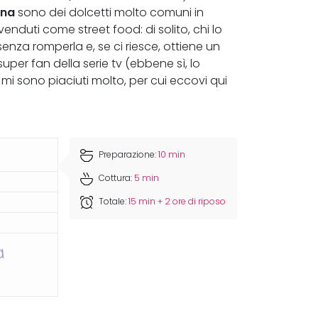
ona
sono dei dolcetti molto comuni in
enduti come street food: di solito, chi lo
 senza romperla e, se ci riesce, ottiene un
per fan della serie tv (ebbene sì, lo
o mi sono piaciuti molto, per cui eccovi qui
Preparazione:
10 min
Cottura:
5 min
Totale:
15 min + 2 ore di riposo
a