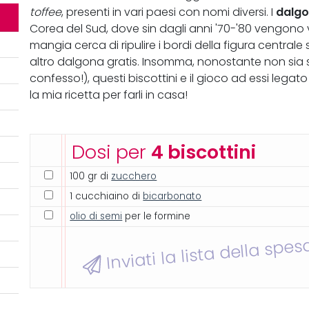
dalg
toffee
, presenti in vari paesi con nomi diversi. I
Corea del Sud, dove sin dagli anni '70-'80 vengono v
mangia cerca di ripulire i bordi della figura centrale
altro dalgona gratis. Insomma, nonostante non sia su
confesso!), questi biscottini e il gioco ad essi legat
la mia ricetta per farli in casa!
Dosi per
4 biscottini
100 gr di
zucchero
1 cucchiaino di
bicarbonato
olio di semi
per le formine
Inviati la lista della spes