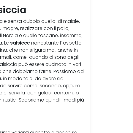
siccia
zzata e senza dubbio quella di maiale,
magre, realizzate con il pollo,
di Norcia e quelle toscane, insomma,
salsicce
a. Le
nonostante l' aspetto
ina, che non sfigura mai, anche in
ormali, come quando ci sono degli
siccia può essere cucinata in vari
lizzo che dobbiamo farne. Possiamo ad
, in modo tale da avere sia il
a da servire come secondo, oppure
e e servirla con golosi contorni, o
e rustici. Scopriamo quindi, i modi più
sime varianti di ricette e anche se