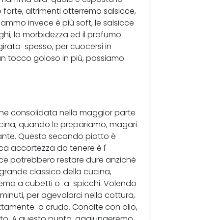
forte, altrimenti otterremo salsicce,
fiammo invece è più soft, le salsicce
ghi, la morbidezza ed il profumo
 girata spesso, per cuocersi in
un tocco goloso in più, possiamo
ine consolidata nella maggior parte
cucina, quando le prepariamo, magari
tante. Questo secondo piatto è
ca accortezza da tenere è l'
icce potrebbero restare dure anzichè
rande classico della cucina,
eremo a cubetti o a spicchi. Volendo
minuti, per agevolarci nella cottura,
ettamente a crudo. Condite con olio,
utto. A questo punto, aggiungeremo