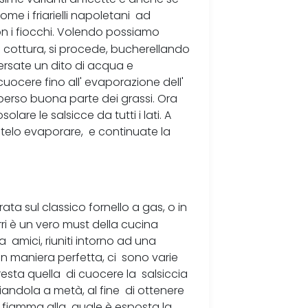
e i friarielli napoletani ad
n i fiocchi. Volendo possiamo
a cottura, si procede, bucherellando
versate un dito di acqua e
cuocere fino all' evaporazione dell'
perso buona parte dei grassi. Ora
solare le salsicce da tutti i lati. A
telo evaporare, e continuate la
rata sul classico fornello a gas, o in
ferri è un vero must della cucina
 amici, riuniti intorno ad una
a in maniera perfetta, ci sono varie
resta quella di cuocere la salsiccia
iandola a metà, al fine di ottenere
 fiamma alla quale è esposta la