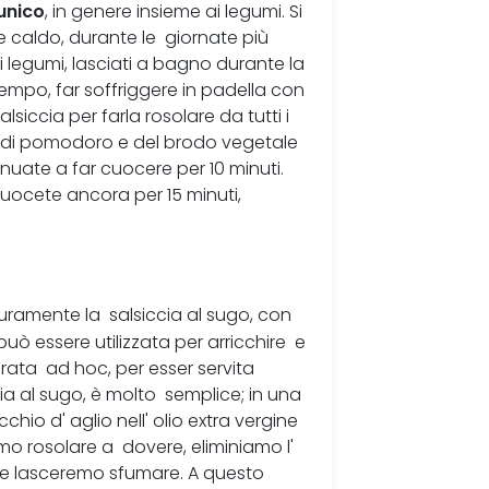
unico
, in genere insieme ai legumi. Si
re caldo, durante le giornate più
ei legumi, lasciati a bagno durante la
tempo, far soffriggere in padella con
alsiccia per farla rosolare da tutti i
o di pomodoro e del brodo vegetale
nuate a far cuocere per 10 minuti.
uocete ancora per 15 minuti,
uramente la salsiccia al sugo, con
 può essere utilizzata per arricchire e
rata ad hoc, per esser servita
a al sugo, è molto semplice; in una
hio d' aglio nell' olio extra vergine
amo rosolare a dovere, eliminiamo l'
he lasceremo sfumare. A questo