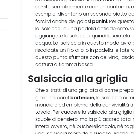
servite semplicemente con un contorno, com
esempio, diventano un secondo piatto co
panini
farcirvi anche dei golosi
. Per quest
le salsicce. In una padella antiaderente, 
aggiungete la salsiccia, quindi lasciatela 
acqua. La salsiccia in questo modo avrà 
riscaldate un filo di olio in padella e fate ro
questo punto sfumate con del vino, lascia
cottura a fiamma bassa.
Salsiccia alla griglia
Che si tratti di una grigliata di carne prepa
barbecue
giardino, con il
, la salsiccia ai 
mondiale ed emblema della convivialità tra
tavola. Per cuocere la salsiccia alla grigli
scuole di pensiero, ma la più accreditata, 
intera, ovvero, nè bucherellandola, nè tagl
una salsiccia morbida e sugosa. Anche la