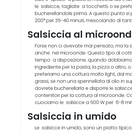
le salsicce, tagliate a tocchetti, o se prefe
bucherellandole prima. A questo punto si 
200° per 35-40 minuti, mescolando di tanto
Salsiccia al microon
Forse non ci avevate mai pensato, ma la s
anche nel microonde. Questo tipo di cot
tempo a disposizione, quando dobbiamo u
ingrediente per la pasta, la pizza o altro
preferiamo una cottura molto light, dal 
grassi, se non una spennellata di olio in su
dovrete bucherellarla e disporre le salsicc
contenitori per la cottura al microonde. C
cuociamo le salsicce a 500 W per 6-8 minu
Salsiccia in umido
Le salsicce in umido, sono un piatto tipic