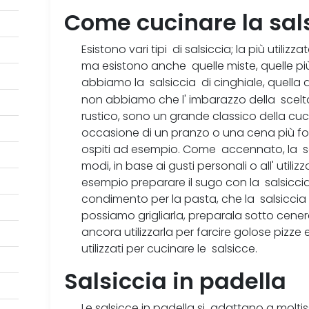
Come cucinare la sal
Esistono vari tipi di salsiccia; la più utili
ma esistono anche quelle miste, quelle più 
abbiamo la salsiccia di cinghiale, quella 
non abbiamo che l' imbarazzo della scelt
rustico, sono un grande classico della cuc
occasione di un pranzo o una cena più f
ospiti ad esempio. Come accennato, la sal
modi, in base ai gusti personali o all' uti
esempio preparare il sugo con la salsiccia
condimento per la pasta, che la salsicci
possiamo grigliarla, preparala sotto cener
ancora utilizzarla per farcire golose pizze 
utilizzati per cucinare le salsicce.
Salsiccia in padella
Le salsicce in padella si adattano a moltis