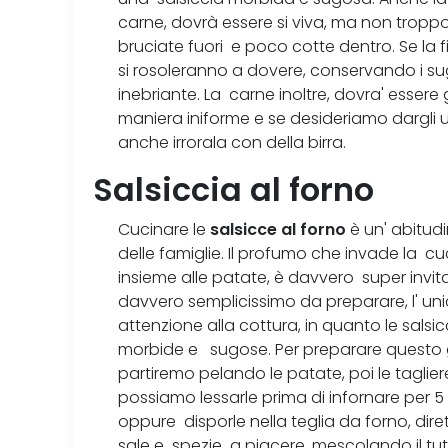
carne, dovrà essere si viva, ma non troppo 
bruciate fuori e poco cotte dentro. Se la 
si rosoleranno a dovere, conservando i su
inebriante. La carne inoltre, dovra' essere
maniera iniforme e se desideriamo dargli 
anche irrorala con della birra.
Salsiccia al forno
salsicce al forno
Cucinare le
è un' abitud
delle famiglie. Il profumo che invade la 
insieme alle patate, è davvero super invi
davvero semplicissimo da preparare, l' uni
attenzione alla cottura, in quanto le sals
morbide e sugose. Per preparare questo g
partiremo pelando le patate, poi le tagli
possiamo lessarle prima di infornare per 5 
oppure disporle nella teglia da forno, dir
sale e spezie a piacere, mescolando il t