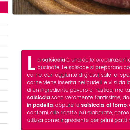
L
a
salsiccia
è una delle preparazioni 
cucinate. Le salsicce si preparano co
carne, con aggiunta di grassi, sale e spe
carne viene inserita nei budelli e vi si da
di un ingrediente povero e rustico, ma t
salsiccia
sono veramente tantissime, dall
in padella
, oppure la
salsiccia al forno
,
contorni, alle ricette più elaborate, co
utilizza come ingrediente per primi piatti r