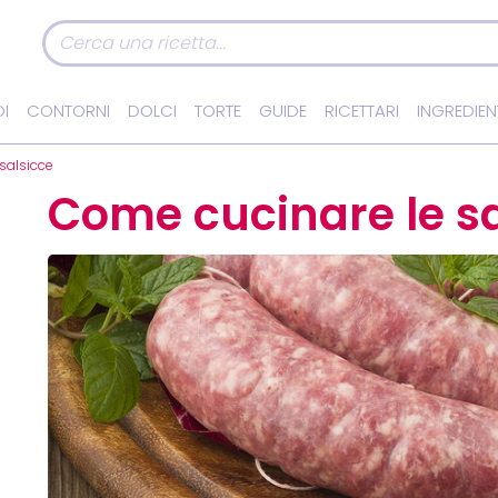
I
CONTORNI
DOLCI
TORTE
GUIDE
RICETTARI
INGREDIEN
salsicce
Come cucinare le sa