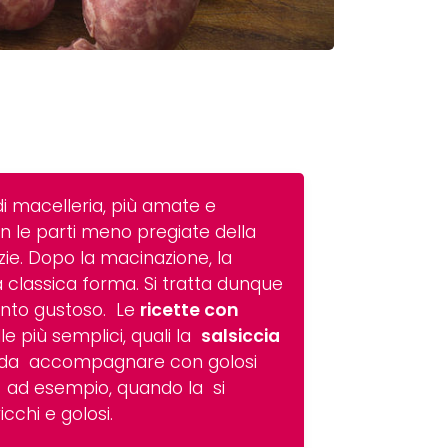
di macelleria, più amate e
n le parti meno pregiate della
zie. Dopo la macinazione, la
 la classica forma. Si tratta dunque
anto gustoso. Le
ricette con
e più semplici, quali la
salsiccia
 da accompagnare con golosi
me ad esempio, quando la si
icchi e golosi.