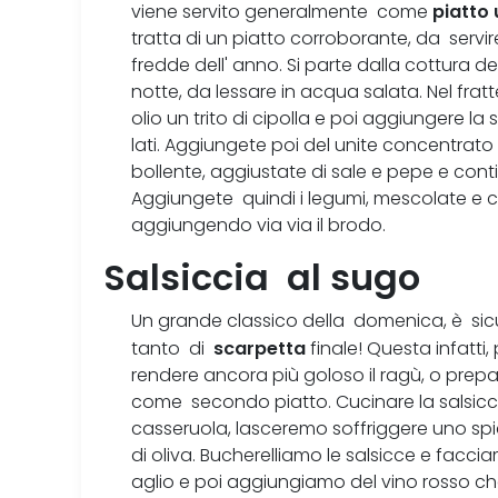
piatto 
viene servito generalmente come
tratta di un piatto corroborante, da servi
fredde dell' anno. Si parte dalla cottura d
notte, da lessare in acqua salata. Nel frat
olio un trito di cipolla e poi aggiungere la s
lati. Aggiungete poi del unite concentrat
bollente, aggiustate di sale e pepe e conti
Aggiungete quindi i legumi, mescolate e c
aggiungendo via via il brodo.
Salsiccia al sugo
Un grande classico della domenica, è sic
scarpetta
tanto di
finale! Questa infatti,
rendere ancora più goloso il ragù, o prepa
come secondo piatto. Cucinare la salsicci
casseruola, lasceremo soffriggere uno spicc
di oliva. Bucherelliamo le salsicce e facci
aglio e poi aggiungiamo del vino rosso c