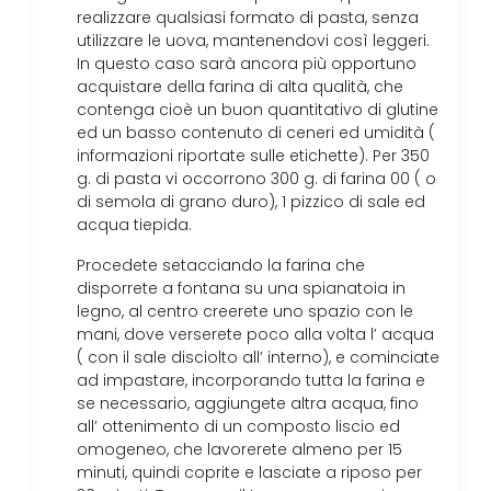
realizzare qualsiasi formato di pasta, senza
utilizzare le uova, mantenendovi così leggeri.
In questo caso sarà ancora più opportuno
acquistare della farina di alta qualità, che
contenga cioè un buon quantitativo di glutine
ed un basso contenuto di ceneri ed umidità (
informazioni riportate sulle etichette). Per 350
g. di pasta vi occorrono 300 g. di farina 00 ( o
di semola di grano duro), 1 pizzico di sale ed
acqua tiepida.
Procedete setacciando la farina che
disporrete a fontana su una spianatoia in
legno, al centro creerete uno spazio con le
mani, dove verserete poco alla volta l’ acqua
( con il sale disciolto all’ interno), e cominciate
ad impastare, incorporando tutta la farina e
se necessario, aggiungete altra acqua, fino
all’ ottenimento di un composto liscio ed
omogeneo, che lavorerete almeno per 15
minuti, quindi coprite e lasciate a riposo per