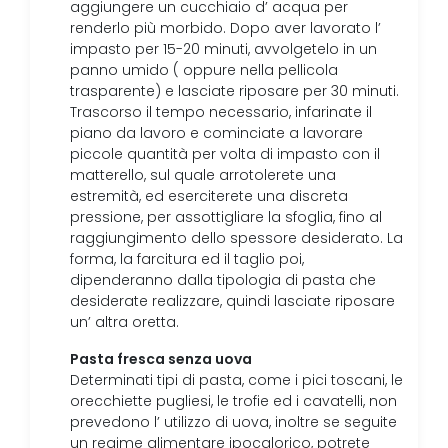
aggiungere un cucchiaio d’ acqua per
renderlo più morbido. Dopo aver lavorato l’
impasto per 15-20 minuti, avvolgetelo in un
panno umido ( oppure nella pellicola
trasparente) e lasciate riposare per 30 minuti.
Trascorso il tempo necessario, infarinate il
piano da lavoro e cominciate a lavorare
piccole quantità per volta di impasto con il
matterello, sul quale arrotolerete una
estremità, ed eserciterete una discreta
pressione, per assottigliare la sfoglia, fino al
raggiungimento dello spessore desiderato. La
forma, la farcitura ed il taglio poi,
dipenderanno dalla tipologia di pasta che
desiderate realizzare, quindi lasciate riposare
un’ altra oretta.
Pasta fresca senza uova
Determinati tipi di pasta, come i pici toscani, le
orecchiette pugliesi, le trofie ed i cavatelli, non
prevedono l’ utilizzo di uova, inoltre se seguite
un regime alimentare ipocalorico, potrete