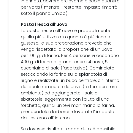
infarinata, dovrete prelevarne piccole quantità
per volta ( mentre il restante impasto rimarrà
sotto il panno umido).
Pasta fresca all’uovo
La pasta fresca all’ uovo è probabilmente
quella più utilizzata in quanto è più ricca e
gustosa, la sua preparazione prevede che
venga rispettata la proporzione di un uovo
per 100 g. di farina. Per 4 persone vi occorrono
400 g. di farina di grano tenero, 4 uova, ½
cucchiaino di sale (facoltativo). Cominciate
setacciando la farina sulla spianatoia di
legno e realizzate un buco centrale, all’ interno
del quale romperete le uova ( a temperatura
ambiente) ed aggiungerete il sale e
sbattetele leggermente con l’aiuto di una
forchetta, quindi unitevi man mano la farina,
prendendola dai bordi e lavorate l’ impasto
dall’ esterno all’ interno.
Se dovesse risultare troppo duro, è possibile