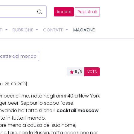
Accedi
Registrati
TI
RUBRICHE
CONTATTI
MAGAZINE
icette dal mondo
5
/5
VOTA
 il 28-08-2018]
r beer e lime, nato negli anni 40 a New York
inger beer. Seppur lo scopo fosse
cocktail moscow
vande ha fatto si che il
 in tutto il mondo.
empre meno a causa del suo nome,
he fare con la Russia, fatta eccezione per