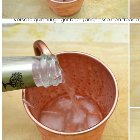
Versate quindi il ginger beer (anch'esso ben freddo
lime.