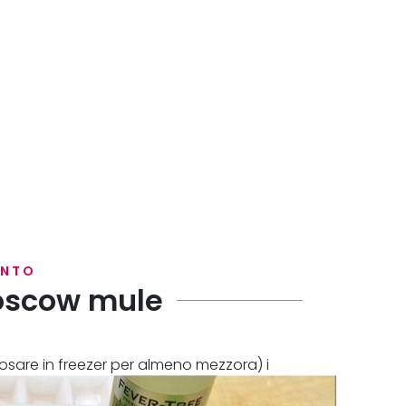
ENTO
Moscow mule
posare in freezer per almeno mezzora) i
e dopo la vodka fredda di frigo.