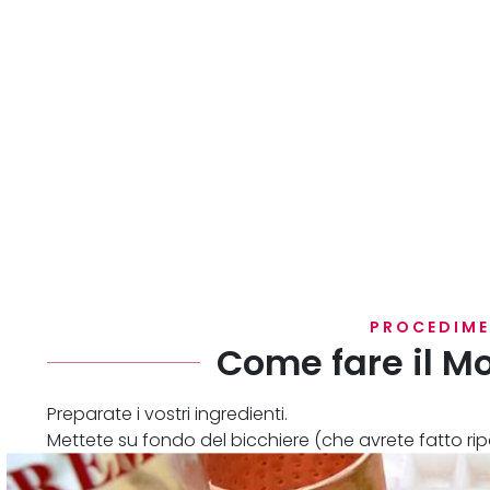
PROCEDIM
Come fare il 
Preparate i vostri ingredienti.
Mettete su fondo del bicchiere (che avrete fatto ri
cubetti di ghiaccio, poi aggiungete il succo di lime 