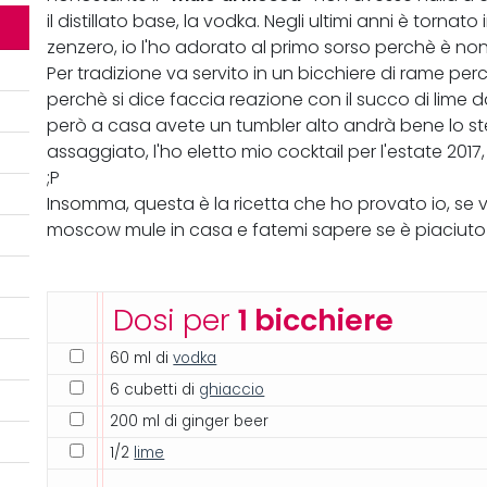
il distillato base, la vodka. Negli ultimi anni è tornat
zenzero, io l'ho adorato al primo sorso perchè è no
Per tradizione va servito in un bicchiere di rame p
perchè si dice faccia reazione con il succo di lime 
però a casa avete un tumbler alto andrà bene lo st
assaggiato, l'ho eletto mio cocktail per l'estate 201
;P
Insomma, questa è la ricetta che ho provato io, se vi
moscow mule in casa e fatemi sapere se è piaciuto 
Dosi per
1 bicchiere
60 ml di
vodka
6 cubetti di
ghiaccio
200 ml di ginger beer
1/2
lime