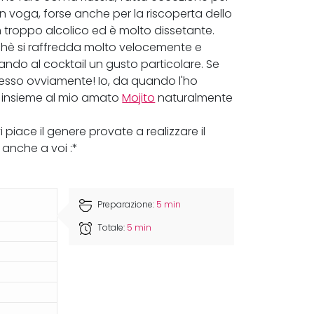
o in voga, forse anche per la riscoperta dello
n troppo alcolico ed è molto dissetante.
erchè si raffredda molto velocemente e
dando al cocktail un gusto particolare. Se
esso ovviamente! Io, da quando l'ho
7, insieme al mio amato
Mojito
naturalmente
 piace il genere provate a realizzare il
anche a voi :*
Preparazione:
5 min
Totale:
5 min