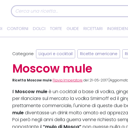
I
CONTORNI
DOLCI
TORTE
GUIDE
RICETTARI
INGREDIEN
Categorie
Liquori e cocktail
Ricette americane
R
Moscow mule
Ricetta Moscow mule
Flavia Imperatore
del 21-05-2017 [Aggiornata
Moscow mule
Il
è un cocktail a base di vodka, ginge
per rilanciare sul mercato la vodka Smirnoff ed il g
prettamente commerciale, l'unione di queste due be
mule
diventasse un drink molto amato ed apprezzato
Poi però negli anni della guerra venne richiesto s
“mulo di Mosca”
nonostante il
non avesse nulla a c