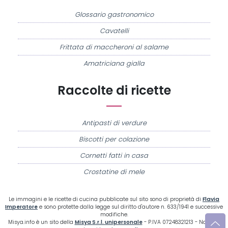
Glossario gastronomico
Cavatelli
Frittata di maccheroni al salame
Amatriciana gialla
Raccolte di ricette
Antipasti di verdure
Biscotti per colazione
Cornetti fatti in casa
Crostatine di mele
Le immagini e le ricette di cucina pubblicate sul sito sono di proprietà di
Flavia
Imperatore
e sono protette dalla legge sul diritto d'autore n. 633/1941 e successive
modifiche.
Misya.info è un sito della
Misya S.r.l. unipersonale
- P.IVA 07248321213 - Napoli -