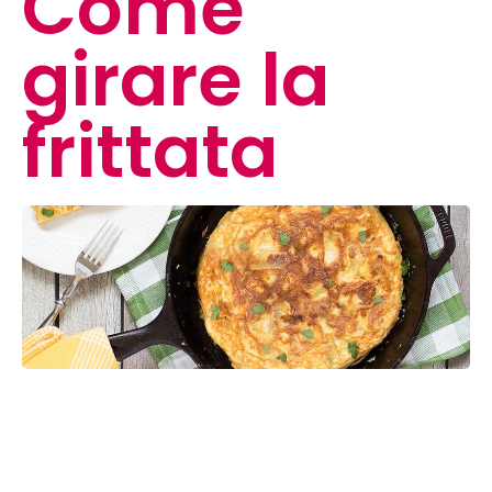
Come
girare la
frittata