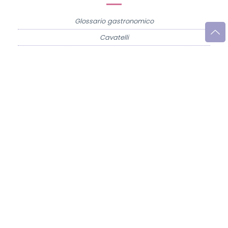
Glossario gastronomico
Cavatelli
Frittata di maccheroni al salame
Amatriciana gialla
Raccolte di ricette
Antipasti di verdure
Biscotti per colazione
Cornetti fatti in casa
Crostatine di mele
Le immagini e le ricette di cucina pubblicate sul sito sono di proprietà di
Flavia
Imperatore
e sono protette dalla legge sul diritto d'autore n. 633/1941 e successive
modifiche.