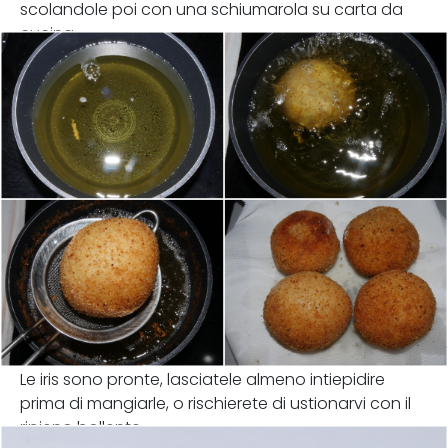
scolandole poi con una schiumarola su carta da
cucina.
Le iris sono pronte, lasciatele almeno intiepidire
prima di mangiarle, o rischierete di ustionarvi con il
ripieno bollente.