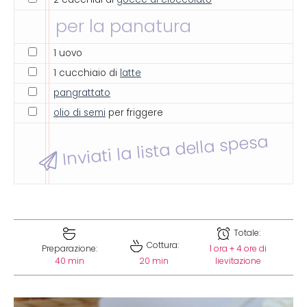
per la panatura
1 uovo
1 cucchiaio di
latte
pangrattato
olio di semi
per friggere
Inviati la lista della spesa
Totale:
Cottura:
Preparazione:
1 ora + 4 ore di
40 min
20 min
lievitazione