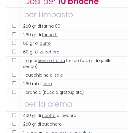
Dosi per
10 brioche
per l'impasto
250 gr di
farina 00
250 gr di
farina 0
50 gr di
burro
60 gr di
zucchero
15 gr di
lievito di birra
fresco (o 4 gr di quello
secco)
1 cucchiaino di
sale
250 ml di
latte
1 arancia (buccia grattugiata)
per la crema
400 gr di
ricotta
di pecora
250 gr di
zucchero
2 cucchiai di
gocce di cioccolato