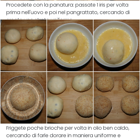
Procedete con la panatura: passate 1 iris per volta
prima nell'uovo e poi nel pangrattato, cercando di
create uno strato uniforme.
Friggete poche brioche per volta in olio ben caldo,
cercando di farle dorare in maniera uniforme e