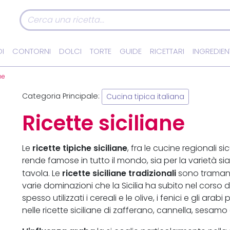
I
CONTORNI
DOLCI
TORTE
GUIDE
RICETTARI
INGREDIEN
ne
Categoria Principale:
Cucina tipica italiana
Ricette siciliane
ricette tipiche siciliane
Le
, fra le cucine regionali 
rende famose in tutto il mondo, sia per la varietà sia
ricette siciliane tradizionali
tavola. Le
sono tramanda
varie dominazioni che la Sicilia ha subito nel corso 
spesso utilizzati i cereali e le olive, i fenici e gli arab
nelle ricette siciliane di zafferano, cannella, sesamo