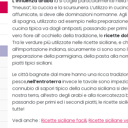
L’influenza araba
la si coglie particolarmente nella
“meusa”, la cuccia e la scursunera. L’utilizzo in cuc
affumicate, si deve alle dominazioni normanne. Agli 
di spagna, utilizzato ad esempio nella preparazione d
cucina tipica va dagli antipasti, passando per primi
ricette dol
vero fiore all’ occhiello della tradizione, le
Tra le verdure più utilizzate nelle ricette siciliane, 
all’importazione indiana, sicuramente ci sono sono
preparazione della parmigiana, della pasta alla norm
piatti tipici siciliani.
Le città bagnate dal mare hanno una ricca tradizion
nell’entroterra
pesce,
invece le tavole sono impezios
connubio di sapori tipico della cucina siciliana si de
nostra terra, all’estro degli arabi e alla ricercatezza 
passando per primi ed i secondi piatti, le ricette s
tutte!
Vedi anche :
Ricette siciliane facili
,
Ricette siciliane v