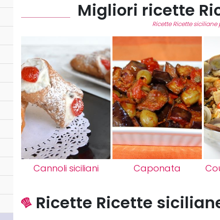
Migliori ricette Ri
Ricette Ricette siciliane 
Cannoli siciliani
Caponata
Cou
Ricette Ricette sicilia