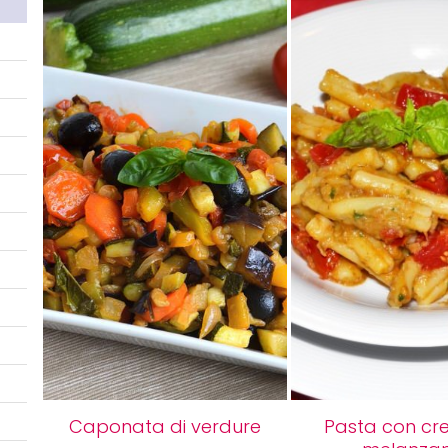
Caponata di verdure
Pasta con cr