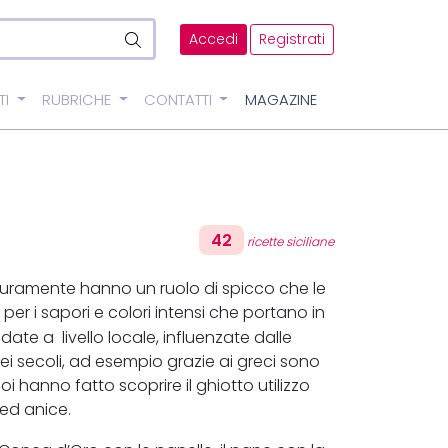
Accedi
Registrati
TI
RUBRICHE
CONTATTI
MAGAZINE
42
ricette siciliane
sicuramente hanno un ruolo di spicco che le
 per i sapori e colori intensi che portano in
te a livello locale, influenzate dalle
dei secoli, ad esempio grazie ai greci sono
i poi hanno fatto scoprire il ghiotto utilizzo
 ed anice.