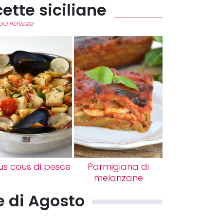
cette siciliane
più richieste
s cous di pesce
Parmigiana di
melanzane
ne di Agosto