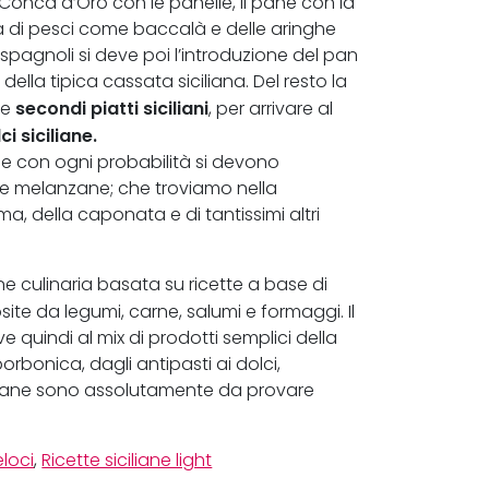
 Conca d’Oro con le panelle, il pane con la
ina di pesci come baccalà e delle aringhe
spagnoli si deve poi l’introduzione del pan
ella tipica cassata siciliana. Del resto la
secondi piatti siciliani
 e
, per arrivare al
ci siciliane.
e che con ogni probabilità si devono
 le melanzane; che troviamo nella
a, della caponata e di tantissimi altri
e culinaria basata su ricette a base di
ite da legumi, carne, salumi e formaggi. Il
ve quindi al mix di prodotti semplici della
borbonica, dagli antipasti ai dolci,
iciliane sono assolutamente da provare
eloci
,
Ricette siciliane light