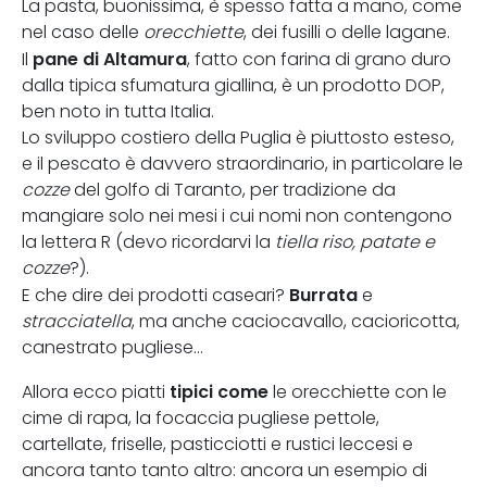
La pasta, buonissima, è spesso fatta a mano, come
nel caso delle
orecchiette
, dei fusilli o delle lagane.
pane di Altamura
Il
, fatto con farina di grano duro
dalla tipica sfumatura giallina, è un prodotto DOP,
ben noto in tutta Italia.
Lo sviluppo costiero della Puglia è piuttosto esteso,
e il pescato è davvero straordinario, in particolare le
cozze
del golfo di Taranto, per tradizione da
mangiare solo nei mesi i cui nomi non contengono
la lettera R (devo ricordarvi la
tiella riso, patate e
cozze
?).
Burrata
E che dire dei prodotti caseari?
e
stracciatella
, ma anche caciocavallo, cacioricotta,
canestrato pugliese…
tipici come
Allora ecco piatti
le orecchiette con le
cime di rapa, la focaccia pugliese pettole,
cartellate, friselle, pasticciotti e rustici leccesi e
ancora tanto tanto altro: ancora un esempio di