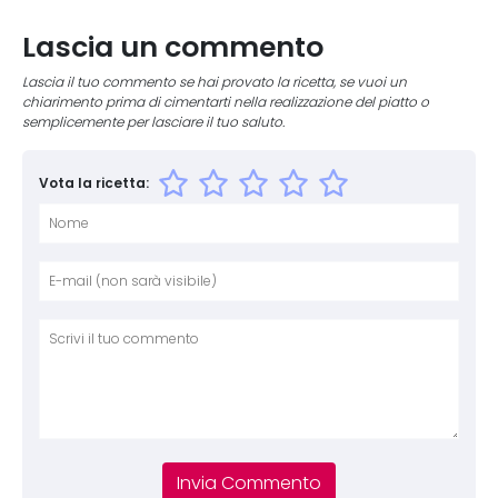
Lascia un commento
Lascia il tuo commento se hai provato la ricetta, se vuoi un
chiarimento prima di cimentarti nella realizzazione del piatto o
semplicemente per lasciare il tuo saluto.
Vota la ricetta:
Nome
E-mai
Sito 
Comm