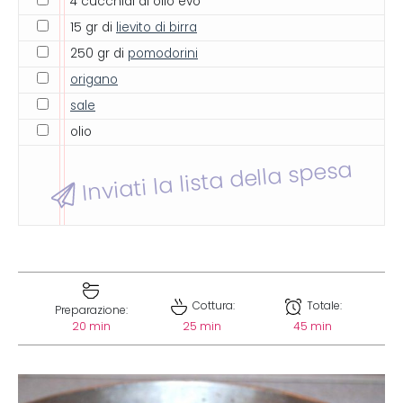
4 cucchiai di olio evo
15 gr di
lievito di birra
250 gr di
pomodorini
origano
sale
olio
Inviati la lista della spesa
Cottura:
Totale:
Preparazione:
20 min
25 min
45 min