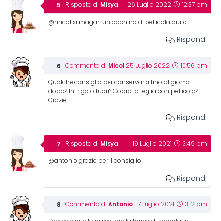
Misya
Risposta di
26 Luglio 2022
12:37 pm
@micol si magari un pochino di pellicola aiuta
Rispondi
Micol
Commento di
25 Luglio 2022
10:56 pm
Qualche consiglio per conservarla fino al giorno
dopo? In frigo o fuori? Copro la teglia con pellicola?
Grazie
Rispondi
Misya
Risposta di
19 Luglio 2021
3:49 pm
@antonio grazie per il consiglio
Rispondi
Antonio
Commento di
17 Luglio 2021
3:12 pm
L’errore è quello di mettere la farina di semola. In