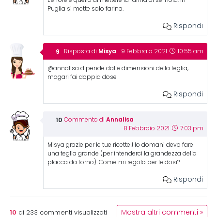
Puglia si mette solo farina.
Rispondi
Misya
Risposta di
9 Febbraio 2021
10:55 am
@annalisa dipende dalle dimensioni della teglia,
magari fai doppia dose
Rispondi
Annalisa
Commento di
8 Febbraio 2021
7:03 pm
Misya grazie per le tue ricette!! Io domani devo fare
una teglia grande (per intenderci la grandezza della
placca da forno). Come mi regolo per le dosi?
Rispondi
10
Mostra altri commenti »
di
233
commenti visualizzati