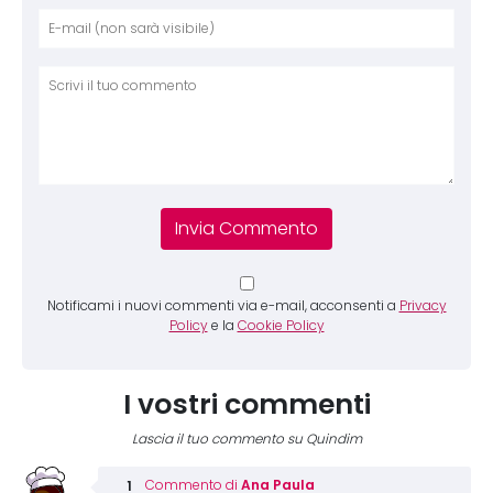
Nome
E-mai
Sito 
Comm
Notificami i nuovi commenti via e-mail, acconsenti a
Privacy
Policy
e la
Cookie Policy
I vostri commenti
Lascia il tuo commento su Quindim
Ana Paula
Commento di