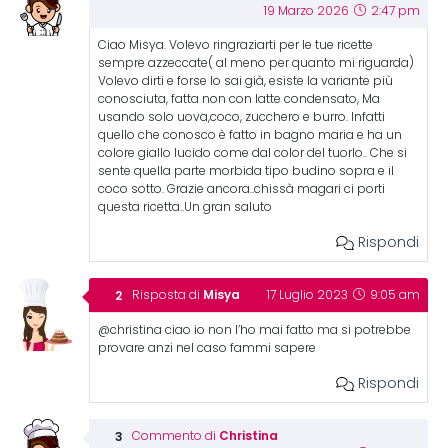
19 Marzo 2026
2:47 pm
Ciao Misya. Volevo ringraziarti per le tue ricette
sempre azzeccate( al meno per quanto mi riguarda)
Volevo dirti e forse lo sai già, esiste la variante più
conosciuta, fatta non con latte condensato, Ma
usando solo uova,coco, zucchero e burro. Infatti
quello che conosco è fatto in bagno maria e ha un
colore giallo lucido come dal color del tuorlo.. Che si
sente quella parte morbida tipo budino sopra e il
coco sotto. Grazie ancora..chissà magari ci porti
questa ricetta..Un gran saluto
Rispondi
Misya
Risposta di
17 Luglio 2023
9:05 am
@christina ciao io non l’ho mai fatto ma si potrebbe
provare anzi nel caso fammi sapere
Rispondi
Christina
Commento di