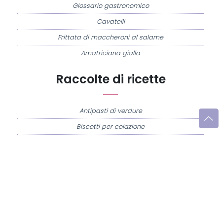
Glossario gastronomico
Cavatelli
Frittata di maccheroni al salame
Amatriciana gialla
Raccolte di ricette
Antipasti di verdure
Biscotti per colazione
Cornetti fatti in casa
Crostatine di mele
Le immagini e le ricette di cucina pubblicate sul sito sono di proprietà di
Flavia
Imperatore
e sono protette dalla legge sul diritto d'autore n. 633/1941 e successive
modifiche.
Misya.info è un sito della
Misya S.r.l. unipersonale
- P.IVA 07248321213 - Napoli -
Leggi la
Privacy Policy