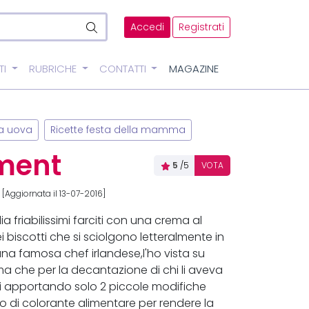
Accedi
Registrati
TI
RUBRICHE
CONTATTI
MAGAZINE
za uova
Ricette festa della mamma
ment
5
/5
VOTA
[Aggiornata il 13-07-2016]
a friabilissimi farciti con una crema al
i biscotti che si sciolgono letteralmente in
, una famosa chef irlandese,l'ho vista su
sima che per la decantazione di chi li aveva
li apportando solo 2 piccole modifiche
 di colorante alimentare per rendere la