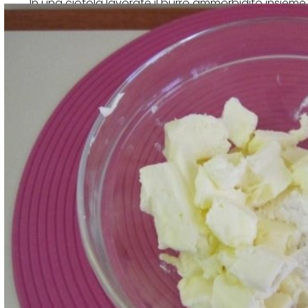
In una ciotola lavorate il burro ammorbidito insieme