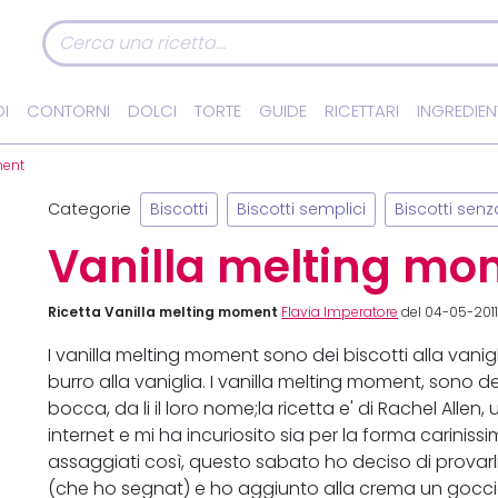
I
CONTORNI
DOLCI
TORTE
GUIDE
RICETTARI
INGREDIEN
ment
Categorie
Biscotti
Biscotti semplici
Biscotti sen
Vanilla melting mo
Ricetta Vanilla melting moment
Flavia Imperatore
del 04-05-2011 
I vanilla melting moment sono dei biscotti alla vanigli
burro alla vaniglia. I vanilla melting moment, sono de
bocca, da li il loro nome;la ricetta e' di Rachel Allen
internet e mi ha incuriosito sia per la forma carinis
assaggiati così, questo sabato ho deciso di provar
(che ho segnat) e ho aggiunto alla crema un goccio