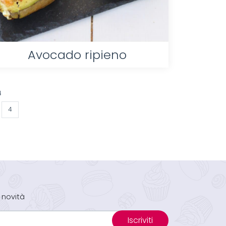
Avocado ripieno
4
4
 novità
Iscriviti