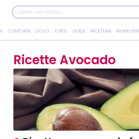
I
CONTORNI
DOLCI
TORTE
GUIDE
RICETTARI
INGREDIEN
Ricette Avocado