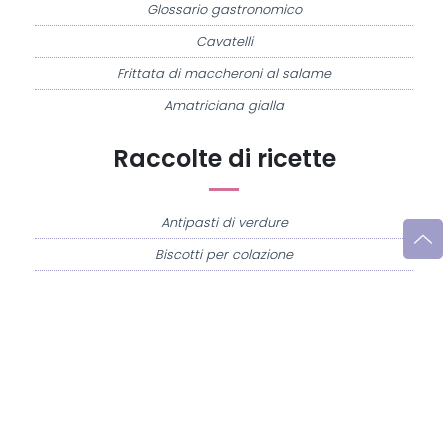
Glossario gastronomico
Cavatelli
Frittata di maccheroni al salame
Amatriciana gialla
Raccolte di ricette
Antipasti di verdure
Biscotti per colazione
Cornetti fatti in casa
Crostatine di mele
Le immagini e le ricette di cucina pubblicate sul sito sono di proprietà di
Flavia
Imperatore
e sono protette dalla legge sul diritto d'autore n. 633/1941 e successive
modifiche.
Misya.info è un sito della
Misya S.r.l. unipersonale
- P.IVA 07248321213 - Napoli -
Leggi la
Privacy Policy