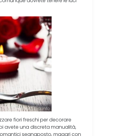
comunque dovrete tenere le luci
izzare fiori freschi per decorare
poi avete una discreta manualità,
 romantici segnaposto, magari con