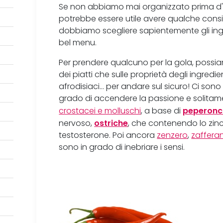
Se non abbiamo mai organizzato prima d'o
potrebbe essere utile avere qualche consig
dobbiamo scegliere sapientemente gli ingr
bel menu.
Per prendere qualcuno per la gola, possia
dei piatti che sulle proprietà degli ingredi
afrodisiaci... per andare sul sicuro! Ci so
grado di accendere la passione e solitament
peperonc
crostacei e molluschi
, a base di
ostriche
nervoso,
, che contenendo lo zi
testosterone. Poi ancora
zenzero
,
zaffera
sono in grado di inebriare i sensi.