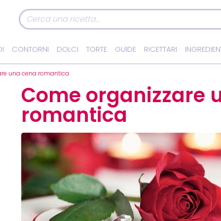
I
CONTORNI
DOLCI
TORTE
GUIDE
RICETTARI
INGREDIEN
re una cena romantica
Come organizzare 
romantica