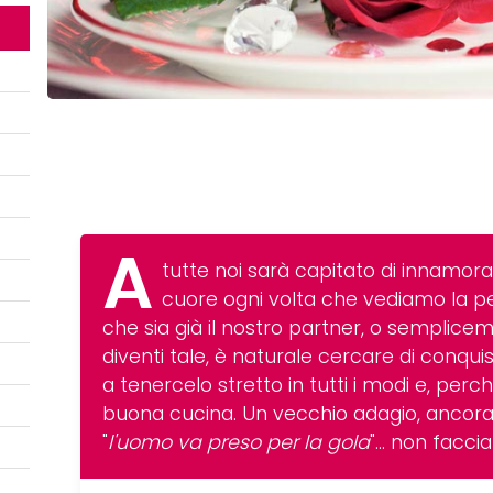
A
tutte noi sarà capitato di innamorar
cuore ogni volta che vediamo la p
che sia già il nostro partner, o sempli
diventi tale, è naturale cercare di conquis
a tenercelo stretto in tutti i modi e, per
buona cucina. Un vecchio adagio, ancora
"
l'uomo va preso per la gola
"... non facc