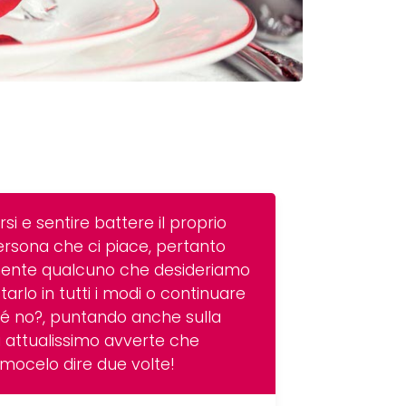
si e sentire battere il proprio
ersona che ci piace, pertanto
cemente qualcuno che desideriamo
tarlo in tutti i modi o continuare
ché no?, puntando anche sulla
 attualissimo avverte che
iamocelo dire due volte!