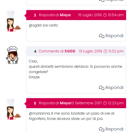
Misya
Risposta di
15 Luglio 2019
10:54 am
@sgdd sisi certo
Rispondi
SGDD
Commento di
13 Luglio 2019
5:02 pm
Ciao,
questi dolcetti sembrano deliziosi. Si possono anche
congelare?
Grazie
Rispondi
Misya
Risposta di
13 Settembre 2017
12:23 pm
@marianna A me sono bastate un paio di ore di
frigorifero, forse doveva stare un po’ di più.
Rispondi