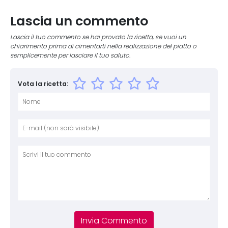
Lascia un commento
Lascia il tuo commento se hai provato la ricetta, se vuoi un
chiarimento prima di cimentarti nella realizzazione del piatto o
semplicemente per lasciare il tuo saluto.
Vota la ricetta:
Nome
E-mai
Sito 
Comm