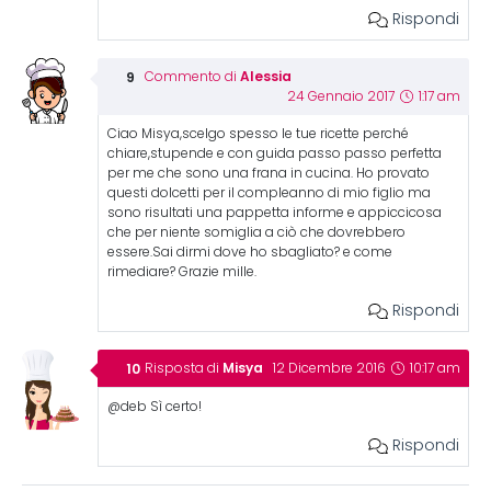
Rispondi
Alessia
Commento di
24 Gennaio 2017
1:17 am
Ciao Misya,scelgo spesso le tue ricette perché
chiare,stupende e con guida passo passo perfetta
per me che sono una frana in cucina. Ho provato
questi dolcetti per il compleanno di mio figlio ma
sono risultati una pappetta informe e appiccicosa
che per niente somiglia a ciò che dovrebbero
essere.Sai dirmi dove ho sbagliato? e come
rimediare? Grazie mille.
Rispondi
Misya
Risposta di
12 Dicembre 2016
10:17 am
@deb Sì certo!
Rispondi