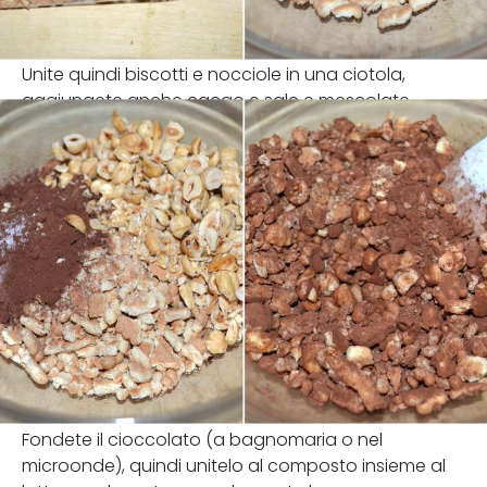
Unite quindi biscotti e nocciole in una ciotola,
aggiungete anche cacao e sale e mescolate.
Fondete il cioccolato (a bagnomaria o nel
microonde), quindi unitelo al composto insieme al