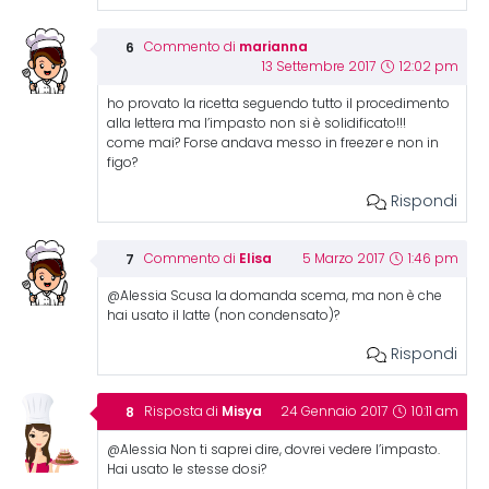
marianna
Commento di
13 Settembre 2017
12:02 pm
ho provato la ricetta seguendo tutto il procedimento
alla lettera ma l’impasto non si è solidificato!!!
come mai? Forse andava messo in freezer e non in
figo?
Rispondi
Elisa
Commento di
5 Marzo 2017
1:46 pm
@Alessia Scusa la domanda scema, ma non è che
hai usato il latte (non condensato)?
Rispondi
Misya
Risposta di
24 Gennaio 2017
10:11 am
@Alessia Non ti saprei dire, dovrei vedere l’impasto.
Hai usato le stesse dosi?