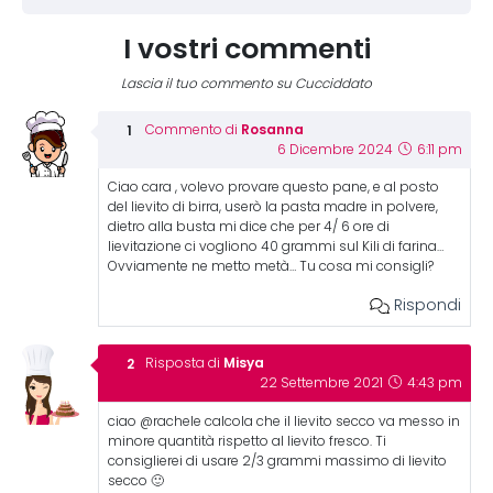
I vostri commenti
Lascia il tuo commento su Cucciddato
Rosanna
Commento di
6 Dicembre 2024
6:11 pm
Ciao cara , volevo provare questo pane, e al posto
del lievito di birra, userò la pasta madre in polvere,
dietro alla busta mi dice che per 4/ 6 ore di
lievitazione ci vogliono 40 grammi sul Kili di farina…
Ovviamente ne metto metà… Tu cosa mi consigli?
Rispondi
Misya
Risposta di
22 Settembre 2021
4:43 pm
ciao @rachele calcola che il lievito secco va messo in
minore quantità rispetto al lievito fresco. Ti
consiglierei di usare 2/3 grammi massimo di lievito
secco 🙂