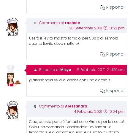
Rispondi
rachele
Commento di
20 Settembre 2021
10:52 pm
Userò il lievito mastro fornaio, per 500 g di semola
quanto lievito devo mettere?
Rispondi
Misya
Risposta di
5 Febbraio 2021
11:10 am
@alessandra se vuoi anche con una ciotola si
Rispondi
Alessandra
Commento di
4 Febbraio 2021
10:04 pm
Ciao, questo pane è fantastico lo. Grazie per la ricetta!
Solo una domanda : lasciandolo lievitare sulla
leccarda si è allargato e quindi è risultato piuttosto