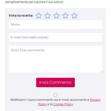
semplicemente per lasciare il tuo saluto.
Vota la ricetta:
Nome
E-mai
Sito 
Comm
Notificami i nuovi commenti via e-mail, acconsenti a
Privacy
Policy
e la
Cookie Policy