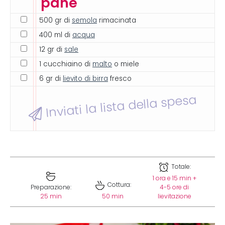
pane
500 gr di
semola
rimacinata
400 ml di
acqua
12 gr di
sale
1 cucchiaino di
malto
o miele
6 gr di
lievito di birra
fresco
Inviati la lista della spesa
Totale:
1 ora e 15 min +
Cottura:
Preparazione:
4-5 ore di
25 min
50 min
lievitazione