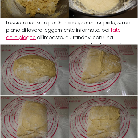
Lasciate riposare per 30 minuti, senza coprirlo, su un
piano di lavoro leggermente infarinato, poi
fate
delle pieghe
all'impasto, aiutandovi con una
spatola o leccarda, quindi lasciate lievitare per 1 ora.