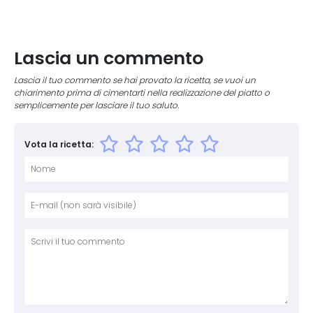
Lascia un commento
Lascia il tuo commento se hai provato la ricetta, se vuoi un
chiarimento prima di cimentarti nella realizzazione del piatto o
semplicemente per lasciare il tuo saluto.
Vota la ricetta:
Nome
E-mai
Sito 
Comm