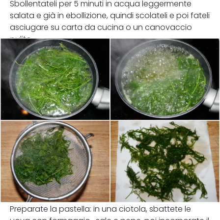
Sbollentateli per 5 minuti in acqua leggermente
salata e già in ebollizione, quindi scolateli e poi fateli
asciugare su carta da cucina o un canovaccio
pulito.
Preparate la pastella: in una ciotola, sbattete le