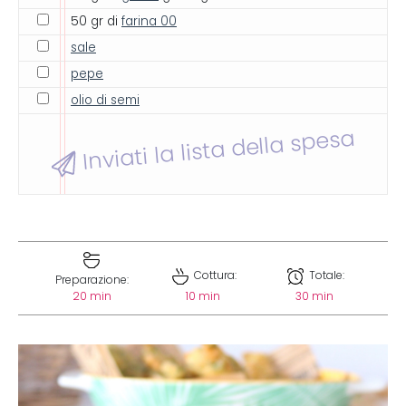
50 gr di
farina 00
sale
pepe
olio di semi
Inviati la lista della spesa
Cottura:
Totale:
Preparazione:
20 min
10 min
30 min