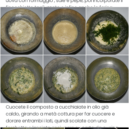
uova con formaggio , sale e pepe, poi incorporate il
finocchietto tagliuzzato e infine anche la farina.
Cuocete il composto a cucchiaiate in olio già
caldo, girando a metà cottura per far cuocere e
dorare entrambi i lati, quindi scolate con una
forchetta e lasciate asciugare su carta da cucina.