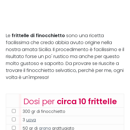
frittelle di finocchietto
Le
sono una ricetta
facilissima che credo abbia avuto origine nella
nostra amata Sicilia. Il procedimento è facilissimo e il
risultato forse un po' rustico ma anche per questo
molto gustoso e saporito. Da provare se riuscite a
trovare il finocchietto selvatico, perchè per me, ogni
volta è un'impresa!
Dosi per
circa 10 frittelle
300 gr di finocchietto
3
uova
50 gr di
grana
grattugiato