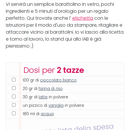
Vi servirà un semplice barattolino in vetro, pochi
ingredienti e 5 minuti d'orologio per un regalo
perfetto. Qui trovate anche l'
etichetta
con le
istruzioni per il modo d'uso da stampare, ritagliare e
attaccare vicino ai barattolini. Io vi lascio alla ricetta
e torno al lavoro, lo stand qui allo IAB è già
pienissimo ;)
Dosi per
2 tazze
100 gr di
cioccolato bianco
20 gr di
farina di riso
30 gr di
latte
in polvere
un pizzico di
vaniglia
in polvere
180 ml di
acqua
Inviati la lista della spesa