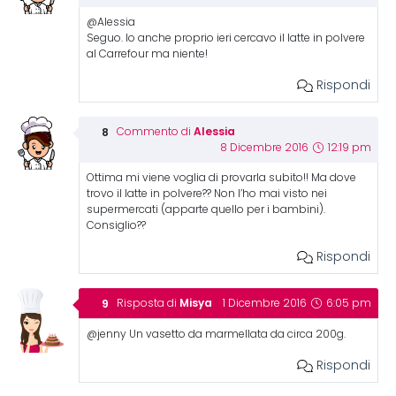
@Alessia
Seguo. Io anche proprio ieri cercavo il latte in polvere
al Carrefour ma niente!
Rispondi
Alessia
Commento di
8 Dicembre 2016
12:19 pm
Ottima mi viene voglia di provarla subito!! Ma dove
trovo il latte in polvere?? Non l’ho mai visto nei
supermercati (apparte quello per i bambini).
Consiglio??
Rispondi
Misya
Risposta di
1 Dicembre 2016
6:05 pm
@jenny Un vasetto da marmellata da circa 200g.
Rispondi