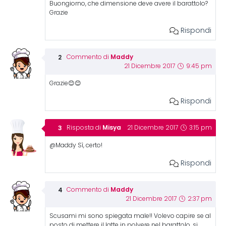
Buongiorno, che dimensione deve avere il barattolo?
Grazie
Rispondi
Maddy
Commento di
21 Dicembre 2017
9:45 pm
Grazie😊😊
Rispondi
Misya
Risposta di
21 Dicembre 2017
3:15 pm
@Maddy Sì, certo!
Rispondi
Maddy
Commento di
21 Dicembre 2017
2:37 pm
Scusami mi sono spiegata male!! Volevo capire se al
posto di mettere il latte in polvere nel barattolo, si