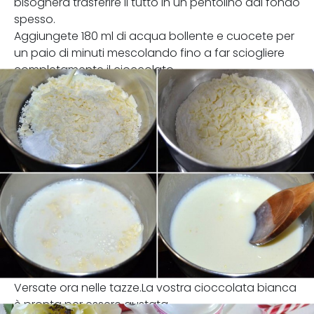
bisognerà trasferire il tutto in un pentolino dal fondo
spesso.
Aggiungete 180 ml di acqua bollente e cuocete per
un paio di minuti mescolando fino a far sciogliere
completamente il cioccolato.
Versate ora nelle tazze.La vostra cioccolata bianca
è pronta per essere gustata.