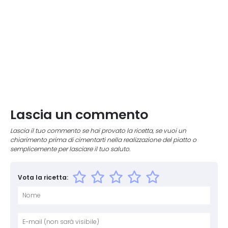
Lascia un commento
Lascia il tuo commento se hai provato la ricetta, se vuoi un
chiarimento prima di cimentarti nella realizzazione del piatto o
semplicemente per lasciare il tuo saluto.
Vota la ricetta:
Nome
E-mai
Sito 