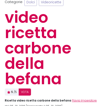
Categorie
Dolci
Videoricette
video
ricetta
carbone
della
befana
5
/5
VOTA
Ricetta video ricetta carbone della befana
Flavia Imperatore