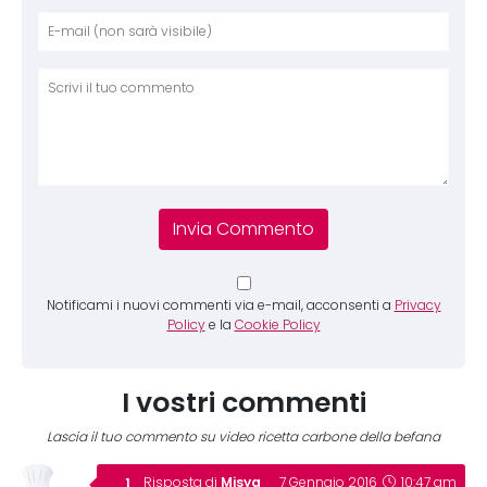
Nome
E-mai
Sito 
Comm
Notificami i nuovi commenti via e-mail, acconsenti a
Privacy
Policy
e la
Cookie Policy
I vostri commenti
Lascia il tuo commento su video ricetta carbone della befana
Misya
Risposta di
7 Gennaio 2016
10:47 am