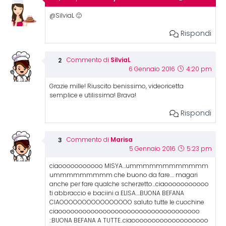
@SilviaL 🙂
Rispondi
SilviaL
Commento di
6 Gennaio 2016
4:20 pm
Grazie mille! Riuscito benissimo, videoricetta
semplice e utilissima! Brava!
Rispondi
Marisa
Commento di
5 Gennaio 2016
5:23 pm
ciaooooooooooo MISYA…ummmmmmmmmmmm
ummmmmmmmm che buono da fare…. magari
anche per fare qualche scherzetto…ciaooooooooooo
ti abbraccio e baciini a ELISA….BUONA BEFANA
CIAOOOOOOOOOOOOOOOO saluto tutte le cuochine
ciaooooooooooooooooooooooooooooooooooo
::BUONA BEFANA A TUTTE..ciaooooooooooooooooooo