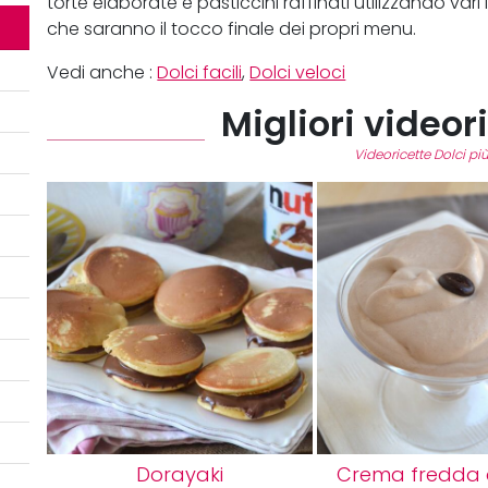
torte elaborate e pasticcini raffinati utilizzando vari
che saranno il tocco finale dei propri menu.
Vedi anche :
Dolci facili
,
Dolci veloci
Migliori videor
Videoricette Dolci più
Dorayaki
Crema fredda a