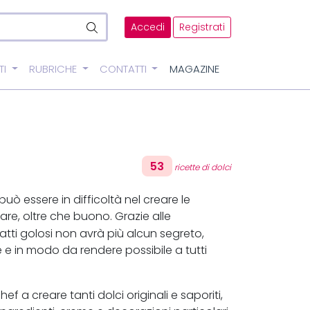
Accedi
Registrati
TI
RUBRICHE
CONTATTI
MAGAZINE
53
ricette di dolci
uò essere in difficoltà nel creare le
re, oltre che buono. Grazie alle
atti golosi non avrà più alcun segreto,
e in modo da rendere possibile a tutti
ef a creare tanti dolci originali e saporiti,