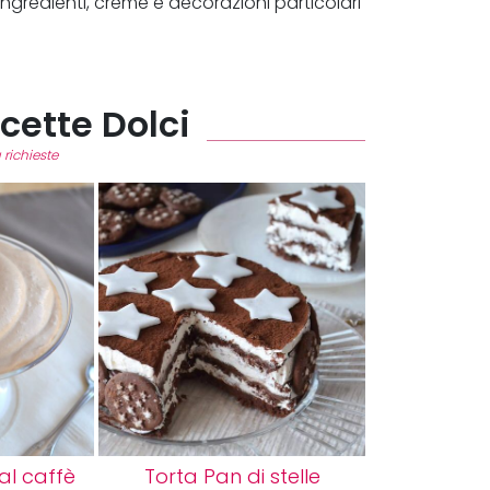
 ingredienti, creme e decorazioni particolari
icette Dolci
 richieste
l caffè
Torta Pan di stelle