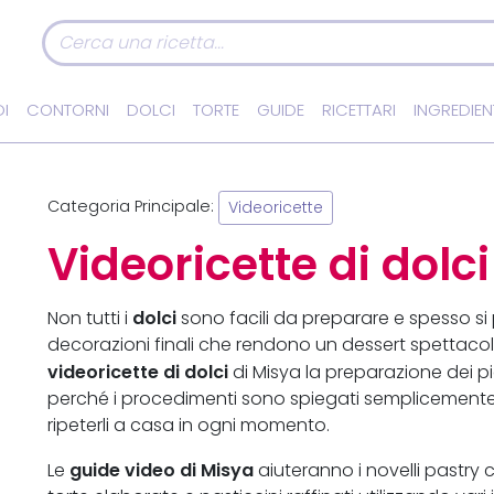
I
CONTORNI
DOLCI
TORTE
GUIDE
RICETTARI
INGREDIEN
Categoria Principale:
Videoricette
Videoricette di dolci
dolci
Non tutti i
sono facili da preparare e spesso si p
decorazioni finali che rendono un dessert spettacola
videoricette di dolci
di Misya la preparazione dei pi
perché i procedimenti sono spiegati semplicemente 
ripeterli a casa in ogni momento.
guide video di Misya
Le
aiuteranno i novelli pastry ch