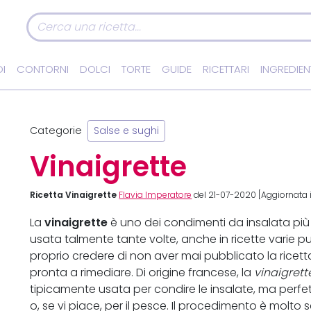
I
CONTORNI
DOLCI
TORTE
GUIDE
RICETTARI
INGREDIEN
Categorie
Salse e sughi
Vinaigrette
Ricetta Vinaigrette
Flavia Imperatore
del 21-07-2020 [Aggiornata 
vinaigrette
La
è uno dei condimenti da insalata più 
usata talmente tante volte, anche in ricette varie p
proprio credere di non aver mai pubblicato la ricett
pronta a rimediare. Di origine francese, la
vinaigrett
tipicamente usata per condire le insalate, ma per
o, se vi piace, per il pesce. Il procedimento è molto