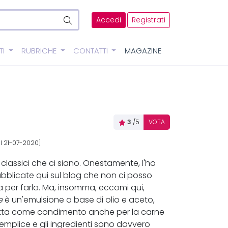
Accedi
Registrati
TI
RUBRICHE
CONTATTI
MAGAZINE
3
/5
VOTA
il 21-07-2020]
classici che ci siano. Onestamente, l'ho
ubblicate qui sul blog che non ci posso
a per farla. Ma, insomma, eccomi qui,
e
è un'emulsione a base di olio e aceto,
fetta come condimento anche per la carne
 semplice e gli ingredienti sono davvero