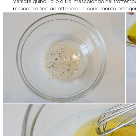
Versate quindi l'olio a filo, mescolando nel fratt
mescolare fino ad ottenere un condimento omogen
separati, ma completamente emulsionati).