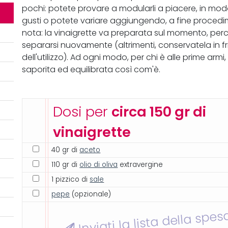
pochi: potete provare a modularli a piacere, in modo
gusti o potete variare aggiungendo, a fine procedi
nota: la vinaigrette va preparata sul momento, per
separarsi nuovamente (altrimenti, conservatela in
dell'utilizzo). Ad ogni modo, per chi è alle prime arm
saporita ed equilibrata così com'è.
Dosi per
circa 150 gr di
vinaigrette
40 gr di
aceto
110 gr di
olio di oliva
extravergine
1 pizzico di
sale
pepe
(opzionale)
Inviati la lista della spes