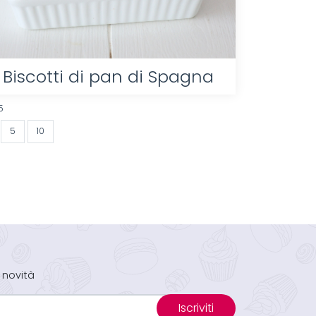
Biscotti di pan di Spagna
5
5
10
 novità
Iscriviti