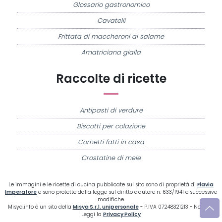
Glossario gastronomico
Cavatelli
Frittata di maccheroni al salame
Amatriciana gialla
Raccolte di ricette
Antipasti di verdure
Biscotti per colazione
Cornetti fatti in casa
Crostatine di mele
Le immagini e le ricette di cucina pubblicate sul sito sono di proprietà di
Flavia
Imperatore
e sono protette dalla legge sul diritto d'autore n. 633/1941 e successive
modifiche.
Misya.info è un sito della
Misya S.r.l. unipersonale
- P.IVA 07248321213 - Napoli -
Leggi la
Privacy Policy