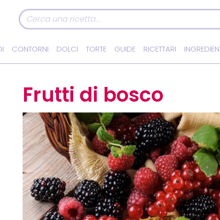
I
CONTORNI
DOLCI
TORTE
GUIDE
RICETTARI
INGREDIEN
Frutti di bosco