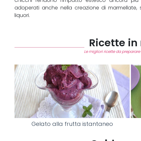
chicchi rendono l’impatto estetico ancora più 
adoperati anche nella creazione di marmellate, s
liquori.
Ricette in 
Le migliori ricette da preparare 
Gelato alla frutta istantaneo