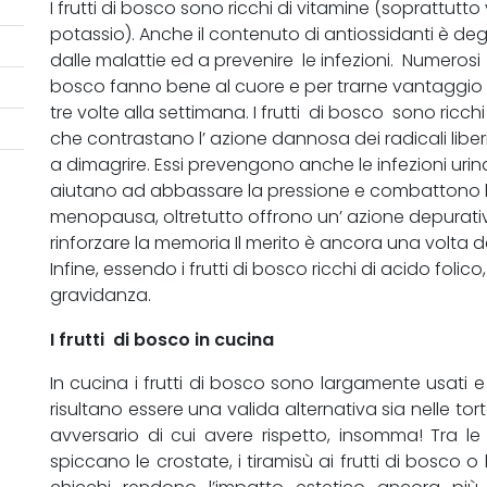
I frutti di bosco sono ricchi di vitamine (soprattutto
potassio). Anche il contenuto di antiossidanti è de
dalle malattie ed a prevenire le infezioni. Numerosi
bosco fanno bene al cuore e per trarne vantaggio
tre volte alla settimana. I frutti di bosco sono ricchi 
che contrastano l’ azione dannosa dei radicali liberi.
a dimagrire. Essi prevengono anche le infezioni urina
aiutano ad abbassare la pressione e combattono l
menopausa, oltretutto offrono un’
azione depurativ
rinforzare la memoria
Il merito è ancora una volta deg
Infine, essendo i frutti di bosco ricchi di acido folic
gravidanza.
I frutti di bosco in cucina
In cucina i frutti di bosco sono largamente usati 
risultano essere una valida alternativa sia nelle tort
avversario di cui avere rispetto, insomma! Tra le
spiccano le crostate, i tiramisù ai frutti di bosco 