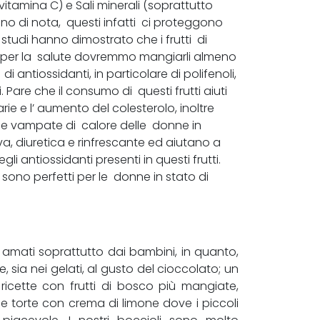
 vitamina C) e Sali minerali (soprattutto
gno di nota, questi infatti ci proteggono
 studi hanno dimostrato che i frutti di
 per la salute dovremmo mangiarli almeno
di antiossidanti, in particolare di polifenoli,
 Pare che il consumo di questi frutti aiuti
rie e l’ aumento del colesterolo, inoltre
e vampate di calore delle donne in
a, diuretica e rinfrescante ed aiutano a
li antiossidanti presenti in questi frutti.
o, sono perfetti per le donne in stato di
e amati soprattutto dai bambini, in quanto,
e, sia nei gelati, al gusto del cioccolato; un
 ricette con frutti di bosco più mangiate,
o le torte con crema di limone dove i piccoli