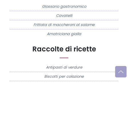
Glossario gastronomico
Cavatelli
Frittata di maccheroni al salame
Amatriciana gialla
Raccolte di ricette
Antipasti di verdure
Biscotti per colazione
Cornetti fatti in casa
Crostatine di mele
Le immagini e le ricette di cucina pubblicate sul sito sono di proprietà di
Flavia
Imperatore
e sono protette dalla legge sul diritto d'autore n. 633/1941 e successive
modifiche.
Misya.info è un sito della
Misya S.r.l. unipersonale
- P.IVA 07248321213 - Napoli -
Leggi la
Privacy Policy