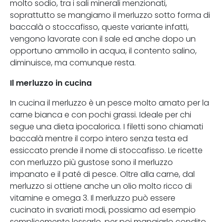
molto sodio, tra i sali minerali menzionati,
soprattutto se mangiamo il merluzzo sotto forma di
baccalà o stoccafisso, queste variante infatti,
vengono lavorate con il sale ed anche dopo un
opportuno ammollo in acqua, il contento salino,
diminuisce, ma comunque resta.
Il merluzzo in cucina
In cucina il merluzzo è un pesce molto amato per la
carne bianca e con pochi grassi. Ideale per chi
segue una dieta ipocalorica. I filetti sono chiamati
baccalà mentre il corpo intero senza testa ed
essiccato prende il nome di stoccafisso. Le ricette
con merluzzo più gustose sono il merluzzo
impanato e il paté di pesce. Oltre alla carne, dal
merluzzo si ottiene anche un olio molto ricco di
vitamine e omega 3. Il merluzzo può essere
cucinato in svariati modi, possiamo ad esempio
semplicemente lessarlo, per poi mangiarlo condito