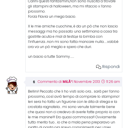
Carini questi fantasmini,non sono riuscita a trovare
gli stampini di halloween, ma mi rifaccio x l’anno
prossimo.
Forza Flavia un mega bacio.
X le mie amiche cuochine, è da un pò che non lascio
messaggi ma ho passato una settimana a casa tra
gastrite acuta e mal di testa,e la bimba con
l’influenza…non mi sono fatta mancare nulla……vabbè
ora va un pò meglio e spero che duri.
un bacio a tutte Sammy…….
Rispondi
MiLÃ¹
Commento di
1 Novembre 2013
11:26 am
Bellini! Peccato che li ho visti solo ora… sarà per l’anno
prossimo, così avrò tempo di comprare lo stampino!
Ieri sera ho fatto un figurone con le dita di strega e la
crostata ragnatela… mi sono venute talmente bene
che quasi non ci credevo di averle fatte proprio io con
le mie manine!!! Ero quasi commossa!! Ovviamente
tutto merito tuo… io che a mala pena preparavo un
piatto di pasta ora ricevo complimenti per i miei