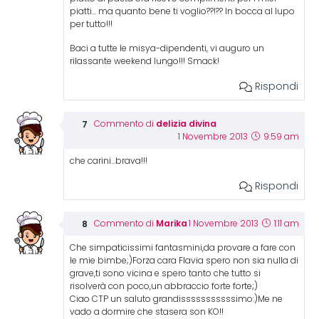
piatti… ma quanto bene ti voglio??!?? In bocca al lupo
per tutto!!!
Baci a tutte le misya-dipendenti, vi auguro un
rilassante weekend lungo!!! Smack!
Rispondi
delizia divina
Commento di
1 Novembre 2013
9:59 am
che carini…brava!!!
Rispondi
Marika
Commento di
1 Novembre 2013
1:11 am
Che simpaticissimi fantasmini,da provare a fare con
le mie bimbe;)Forza cara Flavia spero non sia nulla di
grave,ti sono vicina e spero tanto che tutto si
risolverà con poco,un abbraccio forte forte;)
Ciao CTP un saluto grandisssssssssssimo:)Me ne
vado a dormire che stasera son KO!!