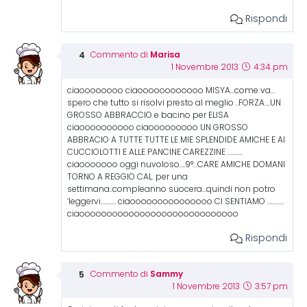
Rispondi
Marisa
Commento di
1 Novembre 2013
4:34 pm
ciaoooooooo ciaoooooooooooo MISYA…come va…
spero che tutto si risolvi presto al meglio ..FORZA….UN
GROSSO ABBRACCIO e bacino per ELISA
ciaoooooooooo ciaooooooooo UN GROSSO
ABBRACIO A TUTTE TUTTE LE MIE SPLENDIDE AMICHE E AI
CUCCIOLOTTI E ALLE PANCINE CAREZZINE ………..
ciaooooooo oggi nuvoloso….9°…CARE AMICHE DOMANI
TORNO A REGGIO CAL. per una
settimana..compleanno suocera…quindi non potro
‘leggervi……….. ciaooooooooooooooo CI SENTIAMO …………
ciaooooooooooooooooooooooooooooo
Rispondi
Sammy
Commento di
1 Novembre 2013
3:57 pm