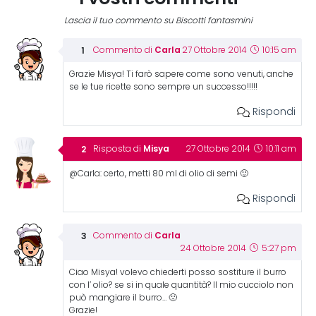
Lascia il tuo commento su Biscotti fantasmini
Carla
Commento di
27 Ottobre 2014
10:15 am
Grazie Misya! Ti farò sapere come sono venuti, anche
se le tue ricette sono sempre un successo!!!!!
Rispondi
Misya
Risposta di
27 Ottobre 2014
10:11 am
@Carla: certo, metti 80 ml di olio di semi 🙂
Rispondi
Carla
Commento di
24 Ottobre 2014
5:27 pm
Ciao Misya! volevo chiederti posso sostiture il burro
con l’ olio? se si in quale quantità? Il mio cucciolo non
può mangiare il burro… 🙁
Grazie!