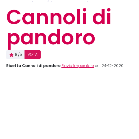
Cannoli di
pandoro
5
/5
VOTA
Ricetta Cannoli di pandoro
Flavia Imperatore
del 24-12-2020