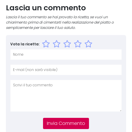
Lascia un commento
Lascia il tuo commento se hai provato la ricetta, se vuoi un
chiarimento prima di cimentarti nella realizzazione del piatto o
semplicemente per lasciare il tuo saluto.
Vota la ricetta:
Nome
E-mai
Sito 
Comm