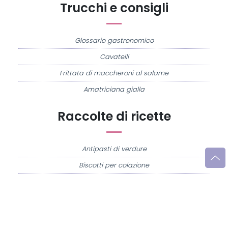
Trucchi e consigli
Glossario gastronomico
Cavatelli
Frittata di maccheroni al salame
Amatriciana gialla
Raccolte di ricette
Antipasti di verdure
Biscotti per colazione
Cornetti fatti in casa
Crostatine di mele
Le immagini e le ricette di cucina pubblicate sul sito sono di proprietà di
Flavia