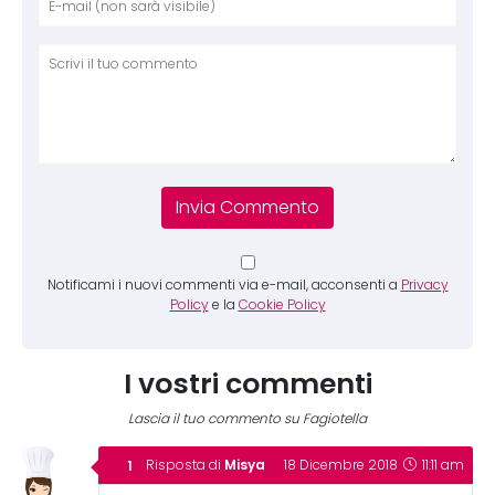
Comm
Notificami i nuovi commenti via e-mail, acconsenti a
Privacy
Policy
e la
Cookie Policy
I vostri commenti
Lascia il tuo commento su Fagiotella
Misya
Risposta di
18 Dicembre 2018
11:11 am