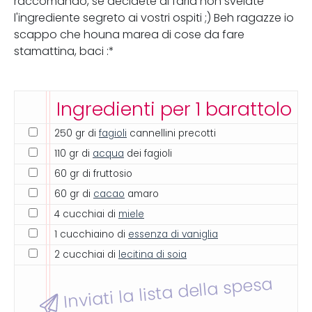
raccomando, se decidete di farla non svelate
l'ingrediente segreto ai vostri ospiti ;) Beh ragazze io
scappo che houna marea di cose da fare
stamattina, baci :*
Ingredienti per 1 barattolo
250 gr di
fagioli
cannellini precotti
110 gr di
acqua
dei fagioli
60 gr di fruttosio
60 gr di
cacao
amaro
4 cucchiai di
miele
1 cucchiaino di
essenza di vaniglia
2 cucchiai di
lecitina di soia
Inviati la lista della spesa