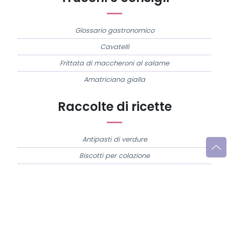
Glossario gastronomico
Cavatelli
Frittata di maccheroni al salame
Amatriciana gialla
Raccolte di ricette
Antipasti di verdure
Biscotti per colazione
Cornetti fatti in casa
Crostatine di mele
Le immagini e le ricette di cucina pubblicate sul sito sono di proprietà di
Flavia
Imperatore
e sono protette dalla legge sul diritto d'autore n. 633/1941 e successive