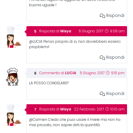
buona uguale !
Rispondi
Misya
Risposta di
6 Giugno 2017
9:08 am
@LUCIA Penso proprio di si, non dovrebbero esserci
propblemi!
Rispondi
LUCIA
Commento di
5 Giugno 2017
9:15 pm
LA POSSO CONGELARE?
Rispondi
Misya
Risposta di
22 Febbraio 2017
10:10 am
@Carmen Credo che puoi usare il miele ma non ho
mai provato, non saprei dirti la quantità.