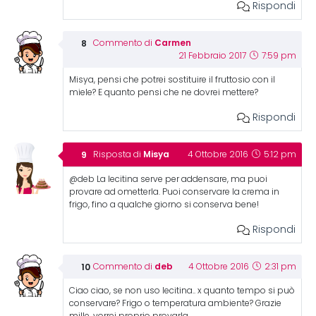
Rispondi
Carmen
Commento di
21 Febbraio 2017
7:59 pm
Misya, pensi che potrei sostituire il fruttosio con il
miele? E quanto pensi che ne dovrei mettere?
Rispondi
Misya
Risposta di
4 Ottobre 2016
5:12 pm
@deb La lecitina serve per addensare, ma puoi
provare ad ometterla. Puoi conservare la crema in
frigo, fino a qualche giorno si conserva bene!
Rispondi
deb
Commento di
4 Ottobre 2016
2:31 pm
Ciao ciao, se non uso lecitina.. x quanto tempo si può
conservare? Frigo o temperatura ambiente? Grazie
mille, vorrei proprio provarla..