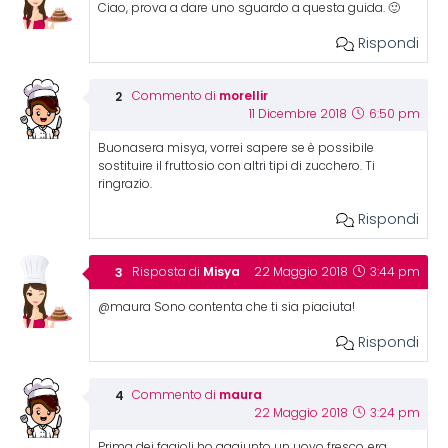
Ciao, prova a dare uno sguardo a questa guida. 🙂
Rispondi
morellir
Commento di
11 Dicembre 2018
6:50 pm
Buonasera misya, vorrei sapere se è possibile
sostituire il fruttosio con altri tipi di zucchero. Ti
ringrazio.
Rispondi
Misya
Risposta di
22 Maggio 2018
3:44 pm
@maura Sono contenta che ti sia piaciuta!
Rispondi
maura
Commento di
22 Maggio 2018
3:24 pm
Prima dei fagioli ho aggiunto un uovo fresco..era