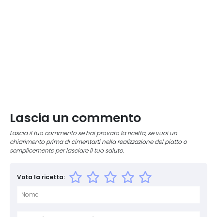
Lascia un commento
Lascia il tuo commento se hai provato la ricetta, se vuoi un
chiarimento prima di cimentarti nella realizzazione del piatto o
semplicemente per lasciare il tuo saluto.
Vota la ricetta:
Nome
E-mai
Sito 